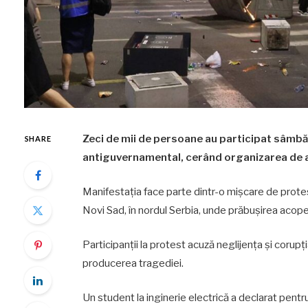
Zeci de mii de persoane au participat sâmbăt
SHARE
antiguvernamental, cerând organizarea de ale
Manifestația face parte dintr-o mișcare de prote
Novi Sad, în nordul Serbia, unde prăbușirea acop
Participanții la protest acuză neglijența și corup
producerea tragediei.
Un student la inginerie electrică a declarat pent