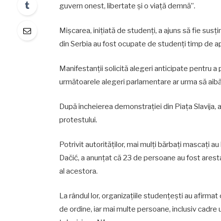
guvern onest, libertate și o viață demnă”.
Mișcarea, inițiată de studenți, a ajuns să fie susți
din Serbia au fost ocupate de studenți timp de a
Manifestanții solicită alegeri anticipate pentru 
următoarele alegeri parlamentare ar urma să aibă l
După încheierea demonstrației din Piața Slavija, au
protestului.
Potrivit autorităților, mai mulți bărbați mascați au 
Dačić, a anunțat că 23 de persoane au fost arestate
al acestora.
La rândul lor, organizațiile studențești au afirmat 
de ordine, iar mai multe persoane, inclusiv cadre u