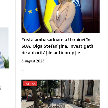
Fosta ambasadoare a Ucrainei în
SUA, Olga Stefanîșina, investigată
de autoritățile anticorupție
6 august 2026
…
POLITICĂ
ă