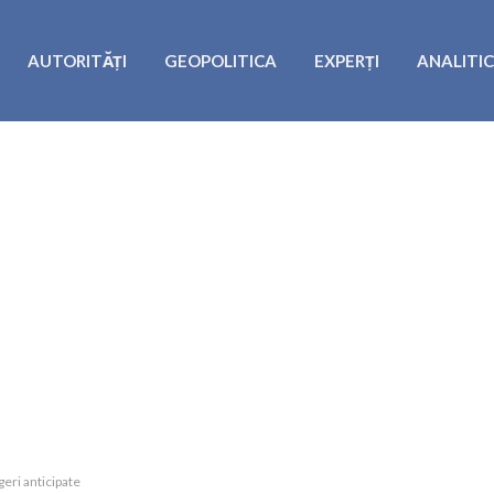
AUTORITĂȚI
GEOPOLITICA
EXPERȚI
ANALITI
geri anticipate