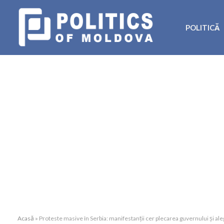
POLITICĂ
Acasă
»
Proteste masive în Serbia: manifestanții cer plecarea guvernului și ale