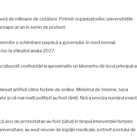
nută de milioane de cetățeni. Potrivit organizatorilor, universitățile
proape un an în semn de protest.
a permite o schimbare pașnică a guvernului. În mod normal,
oc la sfârșitul anului 2027.
 izbucnit confruntări la aproximativ un kilometru de locul principal a
lansat artificii către forțele de ordine. Ministrul de Interne, Ivica
 și că mai mulți polițiști au fost răniți, fără a preciza numărul exact
că zeci de protestatari au fost bătuți în timpul intervenției forțelor
niversitare, au avut nevoie de îngrijiri medicale, potrivit postului de