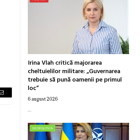
Irina Vlah critică majorarea
cheltuielilor militare: „Guvernarea
trebuie să pună oamenii pe primul
loc”
Email
6 august 2026
…
GEOPOLITICA