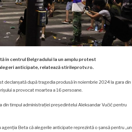
ă în centrul Belgradului la un amplu protest
geri anticipate, relatează stirileprotv.ro.
st declanșată după tragedia produsă în noiembrie 2024 la gara din
erișului a provocat moartea a 16 persoane.
ția din timpul administrației președintelui Aleksandar Vučić pentru
ru agenția Beta că alegerile anticipate reprezintă o șansă pentru „un