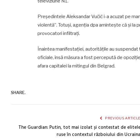
televiziune N1.
Președintele Aleksandar Vučić i-a acuzat pe mani
violentă”. Totuși, agenția dpa amintește că și la
provocatori infiltrați.
Înaintea manifestației, autoritățile au suspendat tr
oficiale, însă măsura a fost percepută de opoziție
afara capitalei la mitingul din Belgrad.
SHARE.
PREVIOUS ARTICL
The Guardian: Putin, tot mai izolat și contestat de elitel
ruse în contextul războiului din Ucrain