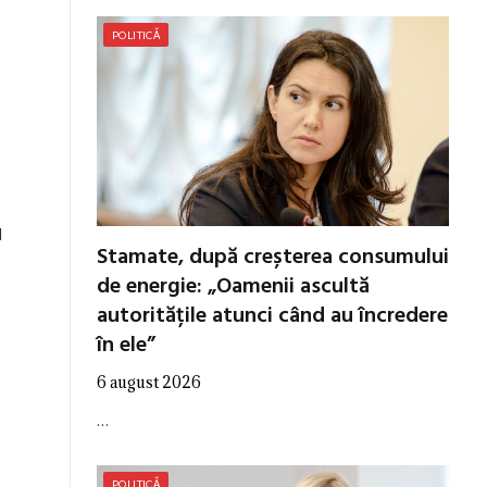
POLITICĂ
l
Stamate, după creșterea consumului
de energie: „Oamenii ascultă
autoritățile atunci când au încredere
în ele”
6 august 2026
…
POLITICĂ