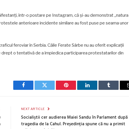
festanți, într-o postare pe Instagram, că și-au demonstrat „natura
 protestele anterioare incidente similare au fost puse pe seama unor
aficul feroviar în Serbia. Căile Ferate Sârbe nu au oferit explicații
 drept o tentativă de a împiedica participarea protestatarilor din
Facebook
Twitter
Pinterest
LinkedIn
Tumblr
E
NEXT ARTICLE
e
Socialiștii cer audierea Maiei Sandu în Parlament după
a
tragedia de la Cahul. Președinția spune că nu a primit