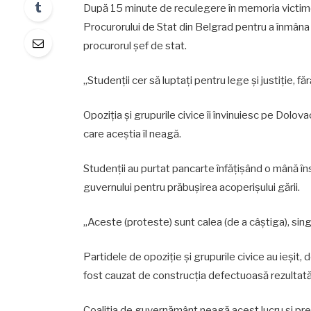
După 15 minute de reculegere în memoria victimel
Procurorului de Stat din Belgrad pentru a înmâna 
procurorul șef de stat.
„Studenții cer să luptați pentru lege și justiție, f
Opoziția și grupurile civice îi învinuiesc pe Dolov
care aceștia îl neagă.
Studenții au purtat pancarte înfățișând o mână î
guvernului pentru prăbușirea acoperișului gării.
„Aceste (proteste) sunt calea (de a câștiga), singu
Partidele de opoziție și grupurile civice au ieșit
fost cauzat de construcția defectuoasă rezultată
Coaliția de guvernământ neagă acest lucru și pre