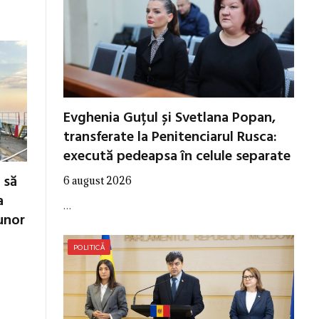
Evghenia Guțul și Svetlana Popan,
transferate la Penitenciarul Rusca:
execută pedeapsa în celule separate
 să
6 august 2026
a
…
unor
POLITICĂ