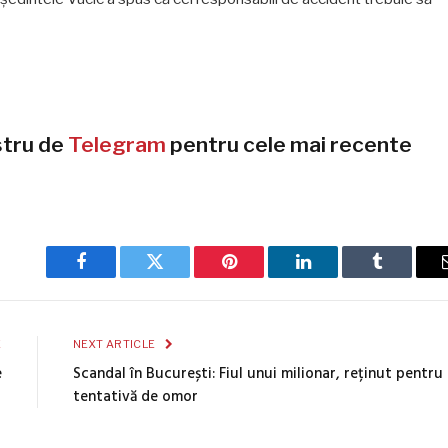
stru de
Telegram
pentru cele mai recente
Facebook
Twitter
Pinterest
LinkedIn
Tumblr
E
NEXT ARTICLE
e
Scandal în București: Fiul unui milionar, reținut pentru
tentativă de omor