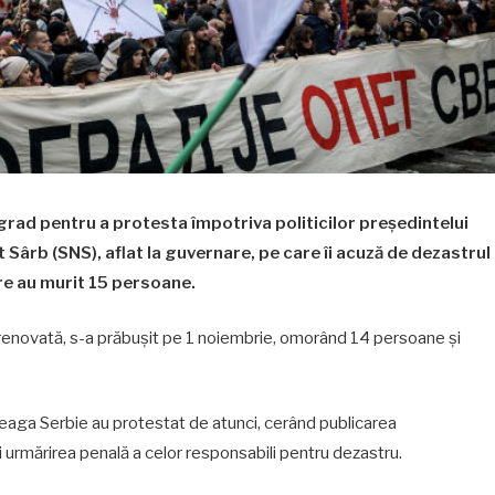
grad pentru a protesta împotriva politicilor președintelui
 Sârb (SNS), aflat la guvernare, pe care îi acuză de dezastrul
are au murit 15 persoane.
t renovată, s-a prăbușit pe 1 noiembrie, omorând 14 persoane și
ntreaga Serbie au protestat de atunci, cerând publicarea
 urmărirea penală a celor responsabili pentru dezastru.