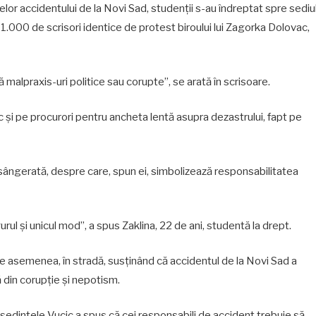
or accidentului de la Novi Sad, studenții s-au îndreptat spre sediu
1.000 de scrisori identice de protest biroului lui Zagorka Dolovac,
ără malpraxis-uri politice sau corupte”, se arată în scrisoare.
ac și pe procurori pentru ancheta lentă asupra dezastrului, fapt pe
nsângerată, despre care, spun ei, simbolizează responsabilitatea
rul și unicul mod”, a spus Zaklina, 22 de ani, studentă la drept.
, de asemenea, în stradă, susținând că accidentul de la Novi Sad a
 din corupție și nepotism.
ședintele Vucic a spus că cei responsabili de accident trebuie să