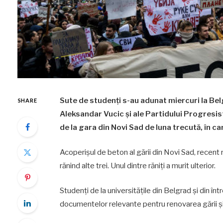
Sute de studenți s-au adunat miercuri la Bel
SHARE
Aleksandar Vucic și ale Partidului Progresist
de la gara din Novi Sad de luna trecută, în c
Acoperișul de beton al gării din Novi Sad, recen
rănind alte trei. Unul dintre răniți a murit ulterior.
Studenți de la universitățile din Belgrad și din î
documentelor relevante pentru renovarea gării și