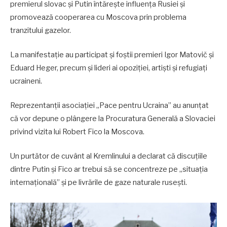
premierul slovac și Putin întărește influența Rusiei și
promovează cooperarea cu Moscova prin problema
tranzitului gazelor.
La manifestație au participat și foștii premieri Igor Matovič și
Eduard Heger, precum și lideri ai opoziției, artiști și refugiați
ucraineni.
Reprezentanții asociației „Pace pentru Ucraina” au anunțat
că vor depune o plângere la Procuratura Generală a Slovaciei
privind vizita lui Robert Fico la Moscova.
Un purtător de cuvânt al Kremlinului a declarat că discuțiile
dintre Putin și Fico ar trebui să se concentreze pe „situația
internațională” și pe livrările de gaze naturale rusești.