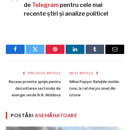
de
Telegram
pentru cele mai
recente știri și analize politice!
Facebook
Twitter
Pinterest
LinkedIn
Tumblr
Email
PREVIOUS ARTICLE
NEXT ARTICLE
Recean promite sprijin pentru
Mihai Popșoi: Relațiile moldo-
dezvoltarea sectorului de
ruse, la cel mai jos nivel din
energie verde în R. Moldova
istorie
POSTĂRI
ASEMĂNATOARE