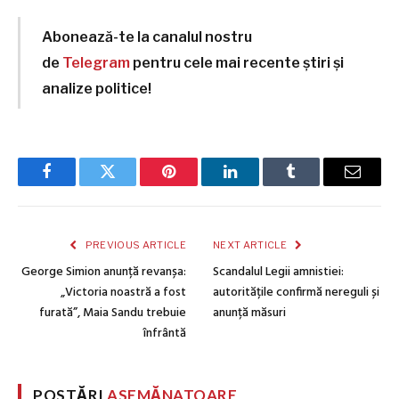
Abonează-te la canalul nostru
de
Telegram
pentru cele mai recente știri și
analize politice!
Facebook
Twitter
Pinterest
LinkedIn
Tumblr
Email
PREVIOUS ARTICLE
NEXT ARTICLE
George Simion anunță revanșa:
Scandalul Legii amnistiei:
„Victoria noastră a fost
autoritățile confirmă nereguli și
furată”, Maia Sandu trebuie
anunță măsuri
înfrântă
POSTĂRI
ASEMĂNATOARE