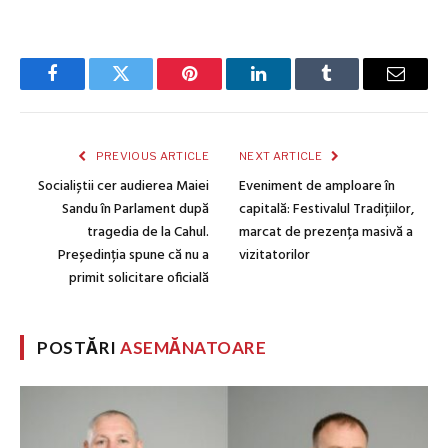
Facebook
Twitter
Pinterest
LinkedIn
Tumblr
Email
PREVIOUS ARTICLE
NEXT ARTICLE
Socialiștii cer audierea Maiei
Eveniment de amploare în
Sandu în Parlament după
capitală: Festivalul Tradițiilor,
tragedia de la Cahul.
marcat de prezența masivă a
Președinția spune că nu a
vizitatorilor
primit solicitare oficială
POSTĂRI
ASEMĂNATOARE