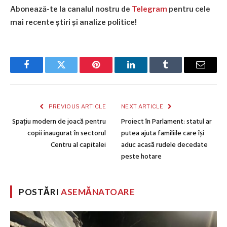
Abonează-te la canalul nostru de
Telegram
pentru cele
mai recente știri și analize politice!
Facebook
Twitter
Pinterest
LinkedIn
Tumblr
Email
PREVIOUS ARTICLE
NEXT ARTICLE
Spațiu modern de joacă pentru
Proiect în Parlament: statul ar
copii inaugurat în sectorul
putea ajuta familiile care își
Centru al capitalei
aduc acasă rudele decedate
peste hotare
POSTĂRI
ASEMĂNATOARE