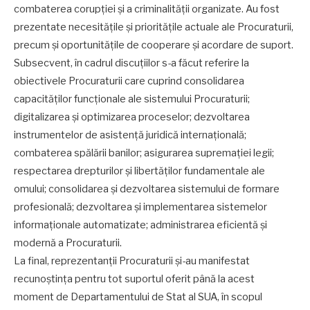
combaterea corupției și a criminalității organizate. Au fost
prezentate necesitățile și prioritățile actuale ale Procuraturii,
precum și oportunitățile de cooperare și acordare de suport.
Subsecvent, în cadrul discuțiilor s-a făcut referire la
obiectivele Procuraturii care cuprind consolidarea
capacităților funcționale ale sistemului Procuraturii;
digitalizarea și optimizarea proceselor; dezvoltarea
instrumentelor de asistență juridică internațională;
combaterea spălării banilor; asigurarea supremației legii;
respectarea drepturilor și libertăților fundamentale ale
omului; consolidarea și dezvoltarea sistemului de formare
profesională; dezvoltarea și implementarea sistemelor
informaționale automatizate; administrarea eficientă și
modernă a Procuraturii.
La final, reprezentanții Procuraturii și-au manifestat
recunoștința pentru tot suportul oferit până la acest
moment de Departamentului de Stat al SUA, în scopul