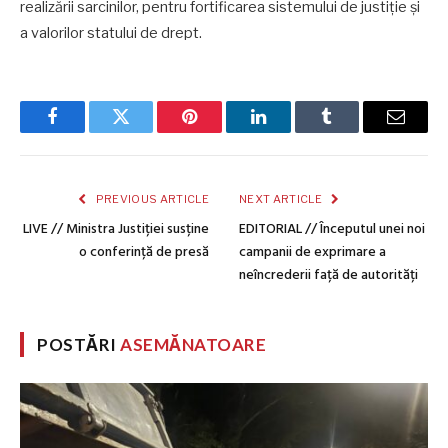
realizării sarcinilor, pentru fortificarea sistemului de justiție și
a valorilor statului de drept.
Facebook
Twitter
Pinterest
LinkedIn
Tumblr
Email
PREVIOUS ARTICLE
NEXT ARTICLE
LIVE // Ministra Justiției susține
EDITORIAL // Începutul unei noi
o conferință de presă
campanii de exprimare a
neîncrederii față de autorități
POSTĂRI
ASEMĂNATOARE