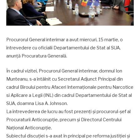
Procurorul General interimar a avut miercuri, 15 martie, o
întrevedere cu oficialii Departamentului de Stat al SUA,
anunță Procuratura Generală.
În cadrul vizitei, Procurorul General interimar, domnul Ion
Munteanu, s-a întâlnit cu Secretarul Adjunct Principal din
cadrul Biroului pentru Afaceri Internaționale pentru Narcotice
si Aplicare a Legii (INL) din cadrul Departamentului de Stat al
SUA, doamna Lisa A. Johnson.
La întrevederea de lucru au fost prezenți și procurorul-șef al
Procuraturii Anticorupție, precum și Directorul Centrului
Național Anticorupție.
Subiectul discuției s-a axat în principal pe reforma justiției și