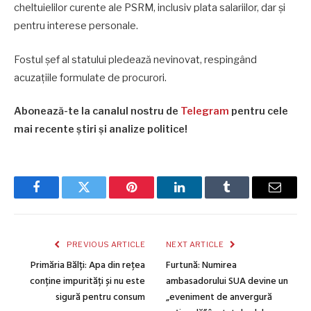
cheltuielilor curente ale PSRM, inclusiv plata salariilor, dar și
pentru interese personale.
Fostul șef al statului pledează nevinovat, respingând
acuzațiile formulate de procurori.
Abonează-te la canalul nostru de
Telegram
pentru cele
mai recente știri și analize politice!
Facebook
Twitter
Pinterest
LinkedIn
Tumblr
Email
PREVIOUS ARTICLE
NEXT ARTICLE
Primăria Bălți: Apa din rețea
Furtună: Numirea
conține impurități și nu este
ambasadorului SUA devine un
sigură pentru consum
„eveniment de anvergură