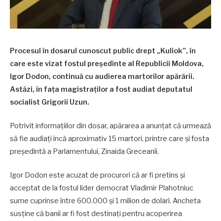
Procesul în dosarul cunoscut public drept „Kuliok”, în
care este vizat fostul președinte al Republicii Moldova,
Igor Dodon, continuă cu audierea martorilor apărării.
Astăzi, în fața magistraților a fost audiat deputatul
socialist Grigorii Uzun.
Potrivit informațiilor din dosar, apărarea a anunțat că urmează
să fie audiați încă aproximativ 15 martori, printre care și fosta
președintă a Parlamentului, Zinaida Greceanîi.
Igor Dodon este acuzat de procurori că ar fi pretins și
acceptat de la fostul lider democrat Vladimir Plahotniuc
sume cuprinse între 600.000 și 1 milion de dolari. Ancheta
susține că banii ar fi fost destinați pentru acoperirea