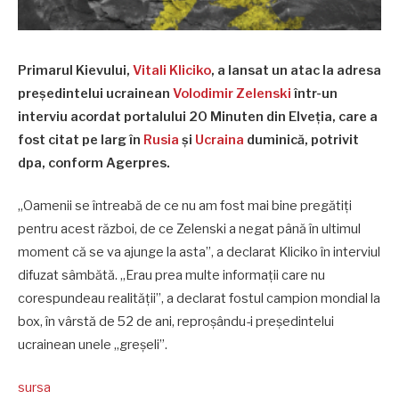
Primarul Kievului,
Vitali Kliciko
, a lansat un atac la adresa
preşedintelui ucrainean
Volodimir Zelenski
într-un
interviu acordat portalului 20 Minuten din Elveţia, care a
fost citat pe larg în
Rusia
şi
Ucraina
duminică, potrivit
dpa, conform Agerpres.
„Oamenii se întreabă de ce nu am fost mai bine pregătiţi
pentru acest război, de ce Zelenski a negat până în ultimul
moment că se va ajunge la asta”, a declarat Kliciko în interviul
difuzat sâmbătă. „Erau prea multe informaţii care nu
corespundeau realităţii”, a declarat fostul campion mondial la
box, în vârstă de 52 de ani, reproşându-i preşedintelui
ucrainean unele „greşeli”.
sursa