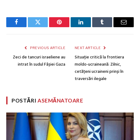
Facebook
Twitter
Pinterest
LinkedIn
Tumblr
Email
PREVIOUS ARTICLE
NEXT ARTICLE
Zeci de tancuri israeliene au
Situație critică la frontiera
intrat în sudul Fâșiei Gaza
moldo-ucraineană: Zilnic,
cetățeni ucraineni prinși în
traversări ilegale
POSTĂRI
ASEMĂNATOARE