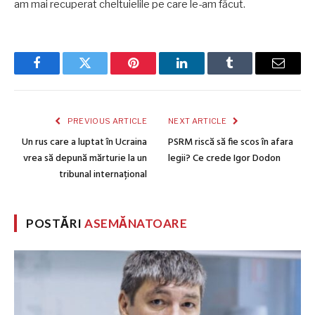
am mai recuperat cheltuielile pe care le-am făcut.
Facebook
Twitter
Pinterest
LinkedIn
Tumblr
Email
PREVIOUS ARTICLE
NEXT ARTICLE
Un rus care a luptat în Ucraina
PSRM riscă să fie scos în afara
vrea să depună mărturie la un
legii? Ce crede Igor Dodon
tribunal internațional
POSTĂRI
ASEMĂNATOARE