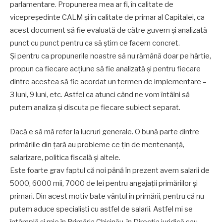
parlamentare. Propunerea mea ar fi, în calitate de
vicepreședinte CALM și în calitate de primar al Capitalei, ca
acest document să fie evaluată de către guvern și analizată
punct cu punct pentru ca să ştim ce facem concret.
Şi pentru ca propunerile noastre să nu rămână doar pe hârtie,
propun ca fiecare acţiune să fie analizată şi pentru fiecare
dintre acestea să fie acordat un termen de implementare –
3 luni, 9 luni, etc. Astfel ca atunci când ne vom întâlni să
putem analiza şi discuta pe fiecare subiect separat.
Dacă e să mă refer la lucruri generale. O bună parte dintre
primăriile din ţară au probleme ce ţin de mentenanţă,
salarizare, politica fiscală şi altele.
Este foarte grav faptul că noi până în prezent avem salarii de
5000, 6000 mii, 7000 de lei pentru angajaţii primăriilor şi
primari. Din acest motiv bate vântul în primării, pentru că nu
putem aduce specialiști cu astfel de salarii. Astfel mi se
întâmplă şi mie în Primăria Chișinău, în Direcţia juridică sau