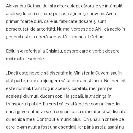
Alexandru Botnari,dar și a alțor colegi, cărora le se întâmplă
aceleași lucruri cu luatul pe sus, reţineri şi show-uri. Avem
primari foarte buni, care au fabricate dosare și sunt
persecutați de autorități. Nu mai vorbesc de ANI, că acolo în
general este o operă separată”, a punctat Ceban.
Edilul s-a referit și la Chișinău, despre care a vorbit despre
mai multe exemple.
„Dacă este nevoie să discutăm la Minister, la Guvern sau în
altă parte, nu prea ajungem să facem acest lucru. Nu cred că
este normal, trăim toți în aceeași capitală, mergem pe
aceleași drumuri, ducem copiii la școală, la grădiniță, în
transportul public. Eu cred că există loc de comunicare, iar
dacă guvernul nu vrea să comunice cu mine atunci să discute
cu echipa mea. Contribuția municipiului Chișinău în crizele pe
care le-am avut a fost una esențială, iar până astăzi aşa şi nu