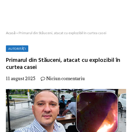
Acasă
»
Primarul din Stăuceni, atacat cu explozibil în curtea casei
AUTORITĂȚI
Primarul din Stăuceni, atacat cu explozibil în
curtea casei
11 august 2025
Niciun comentariu