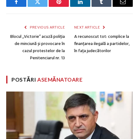
Facebook
Twitter
Pinterest
LinkedIn
Tumblr
Email
PREVIOUS ARTICLE
NEXT ARTICLE
Blocul „Victorie” acuză poliția
A recunoscut tot: complice la
de minciună și provocare în
finanțarea ilegală a partidelor,
cazul protestelor de la
în fața judecătorilor
Penitenciarul nr. 13
POSTĂRI
ASEMĂNATOARE