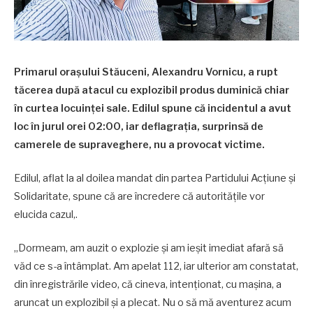
Primarul orașului Stăuceni, Alexandru Vornicu, a rupt
tăcerea după atacul cu explozibil produs duminică chiar
în curtea locuinței sale. Edilul spune că incidentul a avut
loc în jurul orei 02:00, iar deflagrația, surprinsă de
camerele de supraveghere, nu a provocat victime.
Edilul, aflat la al doilea mandat din partea Partidului Acțiune și
Solidaritate, spune că are încredere că autoritățile vor
elucida cazul,.
„Dormeam, am auzit o explozie și am ieșit imediat afară să
văd ce s-a întâmplat. Am apelat 112, iar ulterior am constatat,
din înregistrările video, că cineva, intenționat, cu mașina, a
aruncat un explozibil și a plecat. Nu o să mă aventurez acum