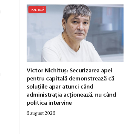
POLITICĂ
i
Victor Nichituș: Securizarea apei
u
pentru capitală demonstrează că
soluțiile apar atunci când
administrația acționează, nu când
politica intervine
6 august 2026
…