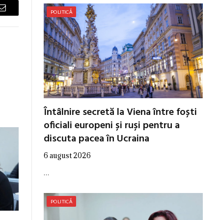
POLITICĂ
Email
Întâlnire secretă la Viena între foști
oficiali europeni și ruși pentru a
discuta pacea în Ucraina
6 august 2026
…
POLITICĂ