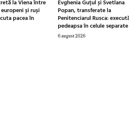
cretă la Viena între
Evghenia Guțul și Svetlana
i europeni și ruși
Popan, transferate la
scuta pacea în
Penitenciarul Rusca: execut
pedeapsa în celule separate
6 august 2026