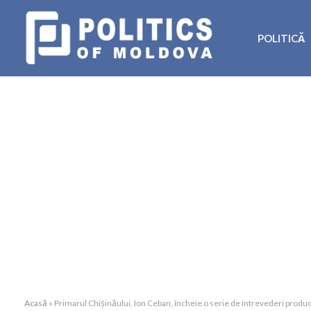
POLITICĂ
Acasă
»
Primarul Chișinăului, Ion Ceban, încheie o serie de întrevederi produc