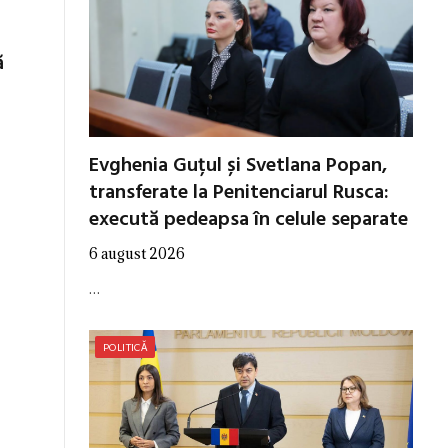
ă
Evghenia Guțul și Svetlana Popan,
transferate la Penitenciarul Rusca:
execută pedeapsa în celule separate
6 august 2026
…
POLITICĂ