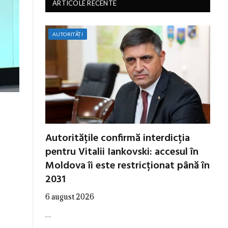
ARTICOLE RECENTE
AUTORITĂȚI
Autoritățile confirmă interdicția
pentru Vitalii Iankovski: accesul în
Moldova îi este restricționat până în
2031
e
6 august 2026
…