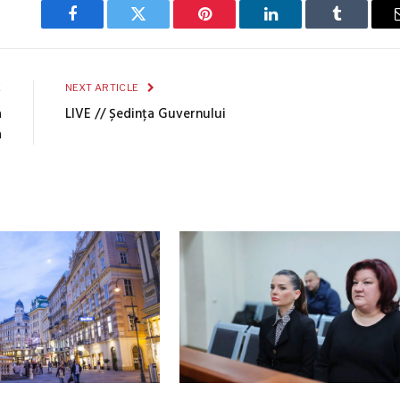
Facebook
Twitter
Pinterest
LinkedIn
Tumblr
E
NEXT ARTICLE
a
LIVE // Ședința Guvernului
a