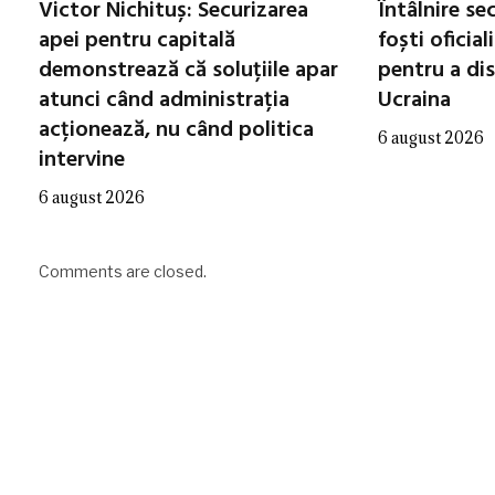
Victor Nichituș: Securizarea
Întâlnire se
apei pentru capitală
foști oficial
demonstrează că soluțiile apar
pentru a di
atunci când administrația
Ucraina
acționează, nu când politica
6 august 2026
intervine
6 august 2026
Comments are closed.