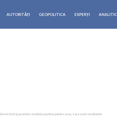
AUTORITĂȚI
GEOPOLITICA
EXPERȚI
ANALITI
tive în SUA și promite rezultate pozitive pentru oraș. Care sunt rezultatele