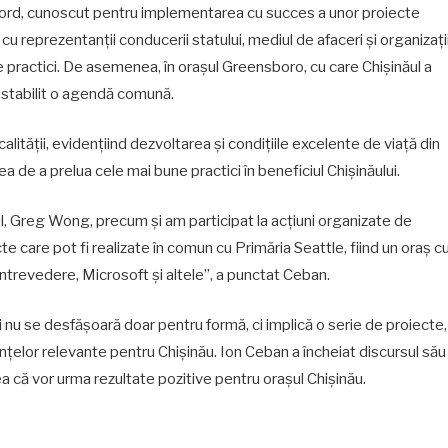
de Nord, cunoscut pentru implementarea cu succes a unor proiecte
u reprezentanții conducerii statului, mediul de afaceri și organizați
practici. De asemenea, în orașul Greensboro, cu care Chișinăul a
 stabilit o agendă comună.
ocalității, evidențiind dezvoltarea și condițiile excelente de viață din
a de a prelua cele mai bune practici în beneficiul Chișinăului.
l, Greg Wong, precum și am participat la acțiuni organizate de
cte care pot fi realizate în comun cu Primăria Seattle, fiind un oraș c
ntrevedere, Microsoft și altele”, a punctat Ceban.
ări nu se desfășoară doar pentru formă, ci implică o serie de proiecte,
țelor relevante pentru Chișinău. Ion Ceban a încheiat discursul său
rea că vor urma rezultate pozitive pentru orașul Chișinău.