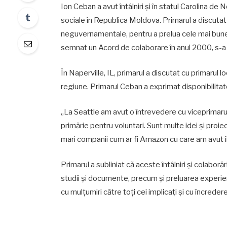
Ion Ceban a avut întâlniri și în statul Carolina 
sociale în Republica Moldova. Primarul a discutat c
neguvernamentale, pentru a prelua cele mai bune 
semnat un Acord de colaborare în anul 2000, s-a
În Naperville, IL, primarul a discutat cu primarul l
regiune. Primarul Ceban a exprimat disponibilitate
„La Seattle am avut o întrevedere cu viceprimaru
primărie pentru voluntari. Sunt multe idei și proie
mari companii cum ar fi Amazon cu care am avut î
Primarul a subliniat că aceste întâlniri și colabor
studii și documente, precum și preluarea experien
cu mulțumiri către toți cei implicați și cu încrede