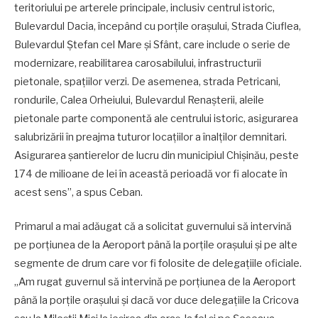
teritoriului pe arterele principale, inclusiv centrul istoric,
Bulevardul Dacia, începând cu porțile orașului, Strada Ciuflea,
Bulevardul Ștefan cel Mare și Sfânt, care include o serie de
modernizare, reabilitarea carosabilului, infrastructurii
pietonale, spațiilor verzi. De asemenea, strada Petricani,
rondurile, Calea Orheiului, Bulevardul Renașterii, aleile
pietonale parte componentă ale centrului istoric, asigurarea
salubrizării în preajma tuturor locațiilor a înalților demnitari.
Asigurarea șantierelor de lucru din municipiul Chișinău, peste
174 de milioane de lei în această perioadă vor fi alocate în
acest sens”, a spus Ceban.
Primarul a mai adăugat că a solicitat guvernului să intervină
pe porțiunea de la Aeroport până la porțile orașului și pe alte
segmente de drum care vor fi folosite de delegațiile oficiale.
„Am rugat guvernul să intervină pe porțiunea de la Aeroport
până la porțile orașului și dacă vor duce delegațiile la Cricova