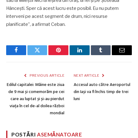
sau la Mileștii Mici la ieșirea din oraș, la fel și pe Șoseaua
Hâncești. Sper că acest lucru este posibil. Eu nu putem
interveni pe acest segment de drum, nici resurse
planificate”, a afirmat Ceban.
Facebook
Twitter
Pinterest
LinkedIn
Tumblr
Email
PREVIOUS ARTICLE
NEXT ARTICLE
Edilul capitalei: Mâine este ziua
Accesul auto către Aeroportul
de 9 mai și comemorăm pe cei
din Iași va fi închis timp de trei
care au luptat și și-au pierdut
luni
viața în cel de-al doilea război
mondial
POSTĂRI
ASEMĂNATOARE