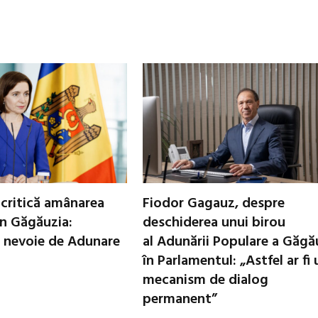
critică amânarea
Fiodor Gagauz, despre
in Găgăuzia:
deschiderea unui birou
 nevoie de Adunare
al Adunării Populare a Găgă
în Parlamentul: „Astfel ar fi 
mecanism de dialog
permanent”