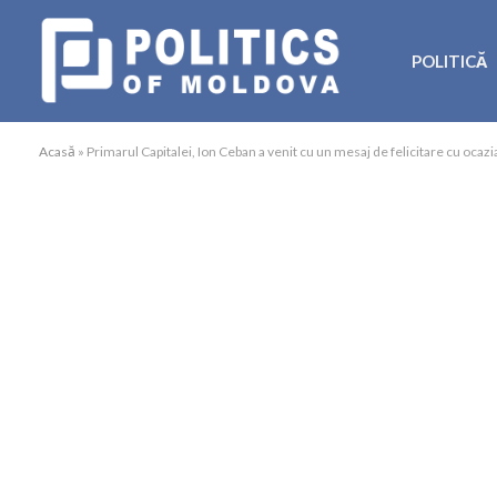
POLITICĂ
Acasă
»
Primarul Capitalei, Ion Ceban a venit cu un mesaj de felicitare cu ocazia 