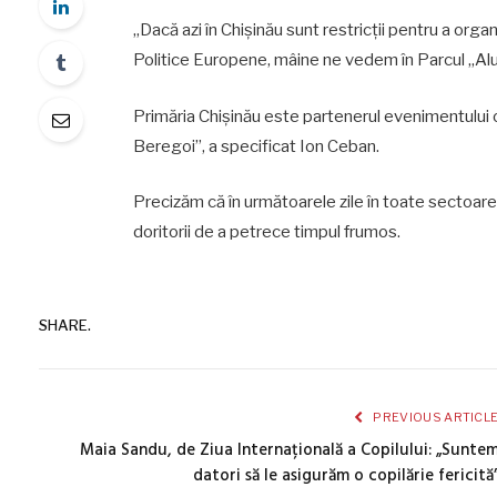
„Dacă azi în Chișinău sunt restricții pentru a or
Politice Europene, mâine ne vedem în Parcul „Alune
Primăria Chișinău este partenerul evenimentului o
Beregoi”, a specificat Ion Ceban.
Precizăm că în următoarele zile în toate sectoarel
doritorii de a petrece timpul frumos.
SHARE.
PREVIOUS ARTICL
Maia Sandu, de Ziua Internațională a Copilului: „Sunte
datori să le asigurăm o copilărie fericită