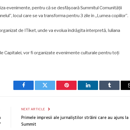
ganiza evenimente, pentru că se desfășoară Summitul Comunității
lul”, locul care se va transforma pentru 3 zile în „Lumea copiilor”.
rganizat de ITiket, unde va evolua îndrăgita interpretă, Iuliana
e Capitalei, vor fi organizate evenimente culturale pentru toți
Facebook
Twitter
Pinterest
LinkedIn
Tumblr
E
NEXT ARTICLE
m
Primele impresii ale jurnaliștilor străini care au ajuns la
”
Summit