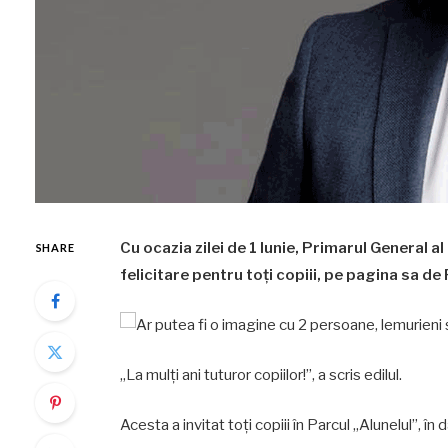
Cu ocazia zilei de 1 Iunie, Primarul General a
SHARE
felicitare pentru toți copiii, pe pagina sa d
„La mulți ani tuturor copiilor!”, a scris edilul.
Acesta a invitat toți copiii în Parcul „Alunelul”, în 