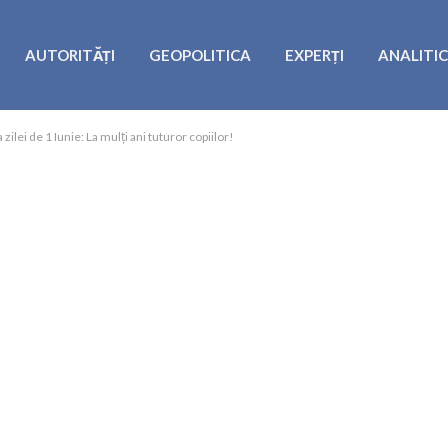
AUTORITĂȚI
GEOPOLITICA
EXPERȚI
ANALITI
zilei de 1 Iunie: La mulți ani tuturor copiilor!