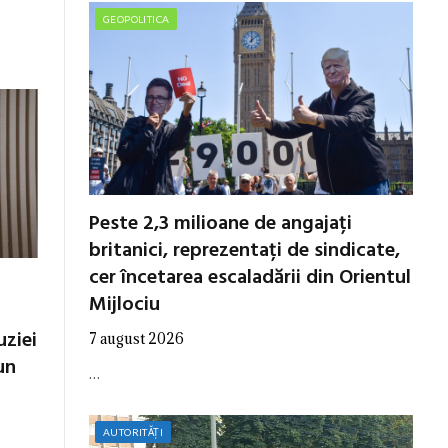
GEOPOLITICA
Peste 2,3 milioane de angajați
britanici, reprezentați de sindicate,
cer încetarea escaladării din Orientul
Mijlociu
uziei
7 august 2026
un
…
AUTORITĂȚI