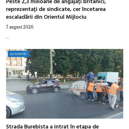
Peste 2,3 milioane de angajați britanici,
reprezentați de sindicate, cer încetarea
escaladării din Orientul Mijlociu
7 august 2026
…
AUTORITĂȚI
Strada Burebista a intrat în etapa de