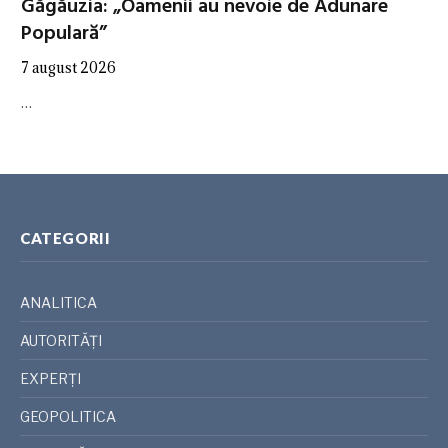
Găgăuzia: „Oamenii au nevoie de Adunare
Populară”
7 august 2026
…
CATEGORII
ANALITICA
AUTORITĂȚI
EXPERȚI
GEOPOLITICA