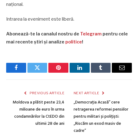
național.
Intrarea la eveniment este liberă.
Abonează-te la canalul nostru de
Telegram
pentru cele
mai recente știri și analize
politice
!
Facebook
Twitter
Pinterest
LinkedIn
Tumblr
Email
PREVIOUS ARTICLE
NEXT ARTICLE
Moldova a plătit peste 23,4
„Democrația Acasă” cere
milioane de euro în urma
retragerea reformei pensiilor
condamnărilor la CtEDO din
pentru militari și polițiști:
ultimii 28 de ani
„Riscăm un exod masiv de
cadre”