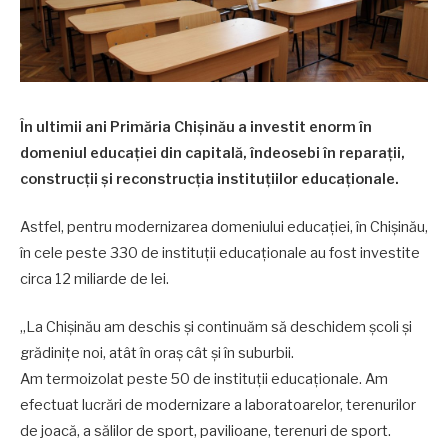
În ultimii ani Primăria Chişinău a investit enorm în
domeniul educaţiei din capitală, îndeosebi în reparații,
construcții și reconstrucția instituțiilor educaționale.
Astfel, pentru modernizarea domeniului educației, în Chișinău,
în cele peste 330 de instituții educaționale au fost investite
circa 12 miliarde de lei.
,,La Chișinău am deschis și continuăm să deschidem școli și
grădinițe noi, atât în oraș cât și în suburbii.
Am termoizolat peste 50 de instituții educaționale. Am
efectuat lucrări de modernizare a laboratoarelor, terenurilor
de joacă, a sălilor de sport, pavilioane, terenuri de sport.