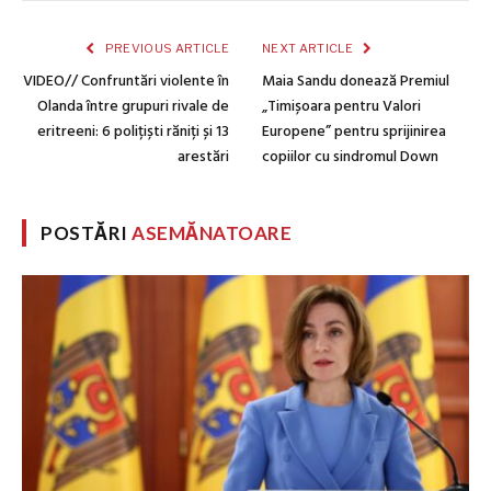
PREVIOUS ARTICLE
NEXT ARTICLE
VIDEO// Confruntări violente în
Maia Sandu donează Premiul
Olanda între grupuri rivale de
„Timișoara pentru Valori
eritreeni: 6 polițiști răniți și 13
Europene” pentru sprijinirea
arestări
copiilor cu sindromul Down
POSTĂRI
ASEMĂNATOARE