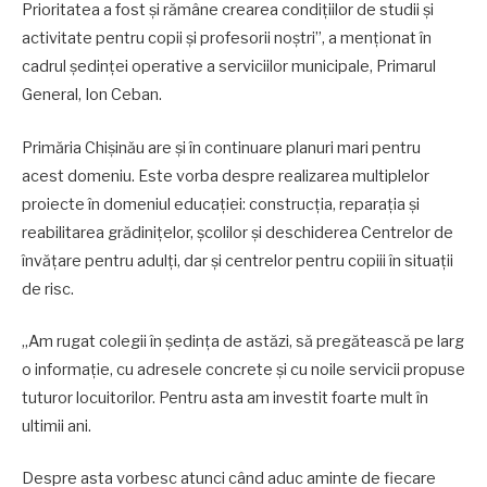
Prioritatea a fost și rămâne crearea condițiilor de studii şi
activitate pentru copii și profesorii noștri”, a menţionat în
cadrul şedinţei operative a serviciilor municipale, Primarul
General, Ion Ceban.
Primăria Chişinău are şi în continuare planuri mari pentru
acest domeniu. Este vorba despre realizarea multiplelor
proiecte în domeniul educației: construcția, reparația și
reabilitarea grădinițelor, școlilor și deschiderea Centrelor de
învățare pentru adulți, dar și centrelor pentru copiii în situații
de risc.
,,Am rugat colegii în şedinţa de astăzi, să pregătească pe larg
o informație, cu adresele concrete și cu noile servicii propuse
tuturor locuitorilor. Pentru asta am investit foarte mult în
ultimii ani.
Despre asta vorbesc atunci când aduc aminte de fiecare