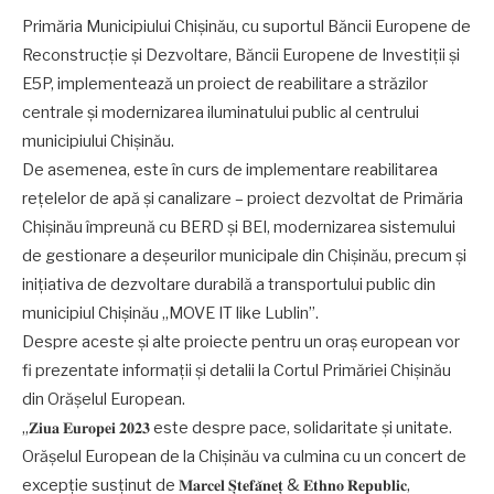
Primăria Municipiului Chișinău, cu suportul Băncii Europene de
Reconstrucție și Dezvoltare, Băncii Europene de Investiții și
E5P, implementează un proiect de reabilitare a străzilor
centrale și modernizarea iluminatului public al centrului
municipiului Chișinău.
De asemenea, este în curs de implementare reabilitarea
rețelelor de apă și canalizare – proiect dezvoltat de Primăria
Chișinău împreună cu BERD și BEI, modernizarea sistemului
de gestionare a deșeurilor municipale din Chișinău, precum și
inițiativa de dezvoltare durabilă a transportului public din
municipiul Chișinău „MOVE IT like Lublin”.
Despre aceste și alte proiecte pentru un oraș european vor
fi prezentate informații și detalii la Cortul Primăriei Chișinău
din Orășelul European.
„𝐙𝐢𝐮𝐚 𝐄𝐮𝐫𝐨𝐩𝐞𝐢 𝟐𝟎𝟐𝟑 este despre pace, solidaritate și unitate.
Orășelul European de la Chișinău va culmina cu un concert de
excepție susținut de 𝐌𝐚𝐫𝐜𝐞𝐥 𝐒̦𝐭𝐞𝐟𝐚̆𝐧𝐞𝐭̦ & 𝐄𝐭𝐡𝐧𝐨 𝐑𝐞𝐩𝐮𝐛𝐥𝐢𝐜,