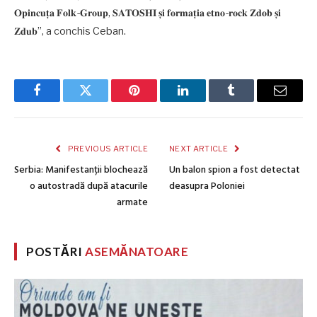
𝐎𝐩𝐢𝐧𝐜𝐮𝐭̦𝐚 𝐅𝐨𝐥𝐤-𝐆𝐫𝐨𝐮𝐩, 𝐒𝐀𝐓𝐎𝐒𝐇𝐈 𝐬̦𝐢 𝐟𝐨𝐫𝐦𝐚𝐭̦𝐢𝐚 𝐞𝐭𝐧𝐨-𝐫𝐨𝐜𝐤 𝐙𝐝𝐨𝐛 𝐬̦𝐢
𝐙𝐝𝐮𝐛”, a conchis Ceban.
Facebook
Twitter
Pinterest
LinkedIn
Tumblr
Email
PREVIOUS ARTICLE
NEXT ARTICLE
Serbia: Manifestanții blochează
Un balon spion a fost detectat
o autostradă după atacurile
deasupra Poloniei
armate
POSTĂRI
ASEMĂNATOARE