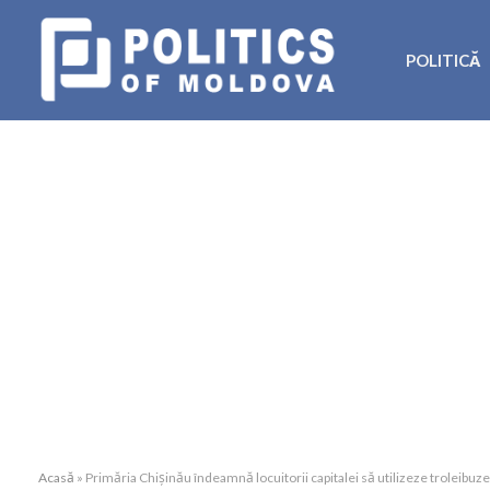
POLITICĂ
Acasă
»
Primăria Chișinău îndeamnă locuitorii capitalei să utilizeze troleibuze