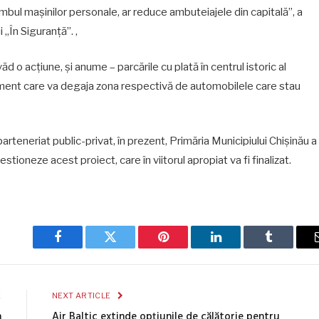
chimbul mașinilor personale, ar reduce ambuteiajele din capitală”, a
 „În Siguranță”. ,
 o acțiune, și anume – parcările cu plată în centrul istoric al
 element care va degaja zona respectivă de automobilele care stau
parteneriat public-privat, în prezent, Primăria Municipiului Chișinău a
tioneze acest proiect, care în viitorul apropiat va fi finalizat.
Facebook
Twitter
Pinterest
LinkedIn
Tumblr
E
NEXT ARTICLE
n
Air Baltic extinde opțiunile de călătorie pentru