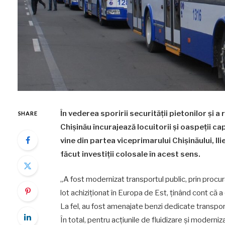
În vederea sporirii securității pietonilor și 
SHARE
Chișinău încurajează locuitorii și oaspeții ca
vine din partea viceprimarului Chișinăului, Ili
făcut investiții colosale în acest sens.
,,A fost modernizat transportul public, prin procu
lot achiziționat în Europa de Est, ținând cont că 
La fel, au fost amenajate benzi dedicate transport
În total, pentru acţiunile de fluidizare şi modern