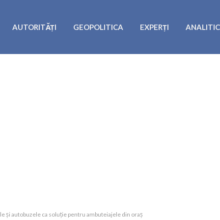
AUTORITĂȚI
GEOPOLITICA
EXPERȚI
ANALITI
le și autobuzele ca soluție pentru ambuteiajele din oraş