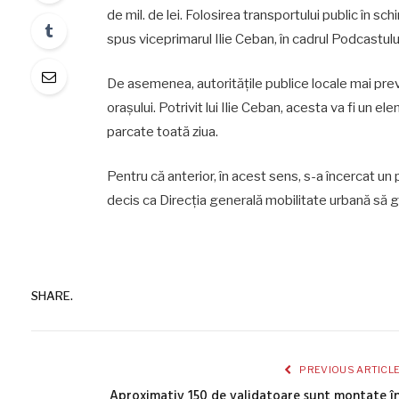
de mil. de lei. Folosirea transportului public în s
spus viceprimarul Ilie Ceban, în cadrul Podcastului
De asemenea, autoritățile publice locale mai prevăd
orașului. Potrivit lui Ilie Ceban, acesta va fi un
parcate toată ziua.
Pentru că anterior, în acest sens, s-a încercat un 
decis ca Direcția generală mobilitate urbană să ges
SHARE.
PREVIOUS ARTICL
Aproximativ 150 de validatoare sunt montate î