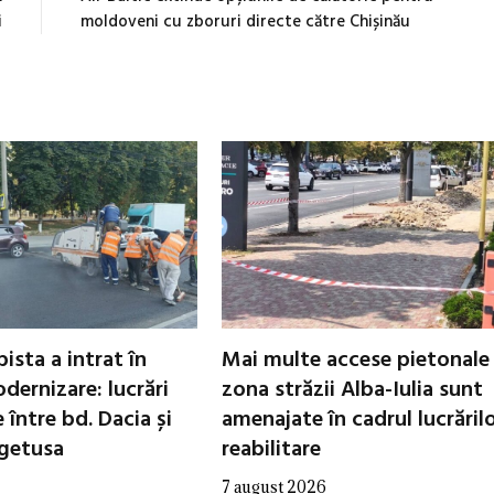
i
moldoveni cu zboruri directe către Chișinău
ista a intrat în
Mai multe accese pietonale
dernizare: lucrări
zona străzii Alba-Iulia sunt
între bd. Dacia și
amenajate în cadrul lucrăril
egetusa
reabilitare
7 august 2026