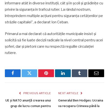
informare atât în diverse instituții, cât și în școli și grădinițe cu
privire la siguranța în traficul rutier. La rândul nostrum,
întreprindem multiple acțiuni pentru siguranța cetățenilor pe
străzile capitalei”, a declarat Ion Ceban.
Primarul a mai declarat că autoritățile municipale insist și
solicită să fie luate decizii radicale la nivel central pentru acei
șoferi, dar și pietoni care nu respectă regulile circulației
rutiere.
Facebook
Twitter
Pinterest
LinkedIn
Tumblr
Email
PREVIOUS ARTICLE
NEXT ARTICLE
UE și NATO anunță crearea unui
Generalul Ben Hodges: Ucraina
grup de lucru comun pentru
va recupera Crimeea până la