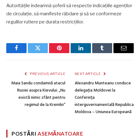
Autoritățile îndeamnă șoferii să respecte indicațiile agenților
de circulație, să manifeste răbdare și să se conformeze
regulilor rutiere pe durata restricțiilor.
Facebook
Twitter
Pinterest
LinkedIn
Tumblr
Email
PREVIOUS ARTICLE
NEXT ARTICLE
Maia Sandu condamnă atacul
Alexandru Munteanu conduce
Rusiei asupra Kievului: „Nu
delegația Moldovei la
există nimic sfânt pentru
Conferința
regimul de la Kremlin”
interguvernamentală Republica
Moldova – Uniunea Europeană
POSTĂRI
ASEMĂNATOARE