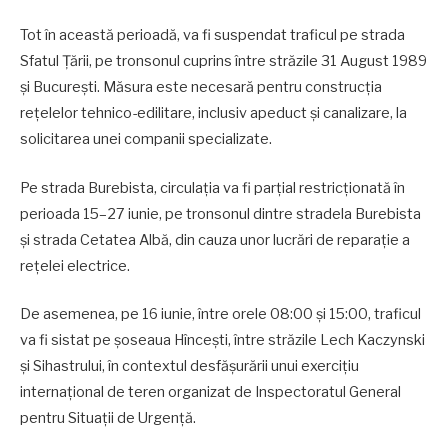
Tot în această perioadă, va fi suspendat traficul pe strada
Sfatul Țării, pe tronsonul cuprins între străzile 31 August 1989
și București. Măsura este necesară pentru construcția
rețelelor tehnico-edilitare, inclusiv apeduct și canalizare, la
solicitarea unei companii specializate.
Pe strada Burebista, circulația va fi parțial restricționată în
perioada 15–27 iunie, pe tronsonul dintre stradela Burebista
și strada Cetatea Albă, din cauza unor lucrări de reparație a
rețelei electrice.
De asemenea, pe 16 iunie, între orele 08:00 și 15:00, traficul
va fi sistat pe șoseaua Hîncești, între străzile Lech Kaczynski
și Sihastrului, în contextul desfășurării unui exercițiu
internațional de teren organizat de Inspectoratul General
pentru Situații de Urgență.