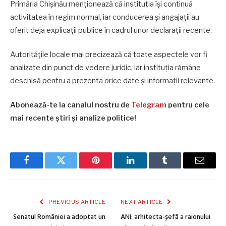
Primăria Chișinău menționează că instituția își continuă
activitatea în regim normal, iar conducerea și angajații au
oferit deja explicații publice în cadrul unor declarații recente.
Autoritățile locale mai precizează că toate aspectele vor fi
analizate din punct de vedere juridic, iar instituția rămâne
deschisă pentru a prezenta orice date și informații relevante.
Abonează-te la canalul nostru de
Telegram
pentru cele
mai recente știri și analize politice!
Facebook
Twitter
Pinterest
LinkedIn
Tumblr
Email
PREVIOUS ARTICLE
NEXT ARTICLE
Senatul României a adoptat un
ANI: arhitecta-șefă a raionului