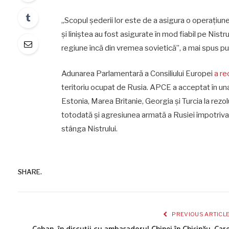
„Scopul șederii lor este de a asigura o operațiune
și liniștea au fost asigurate în mod fiabil pe Nistr
regiune încă din vremea sovietică”, a mai spus pur
Adunarea Parlamentară a Consiliului Europei
a r
teritoriu ocupat de Rusia. APCE a acceptat în u
Estonia, Marea Britanie, Georgia și Turcia la rez
totodată și agresiunea armată a Rusiei împotriv
stânga Nistrului.
SHARE.
PREVIOUS ARTICL