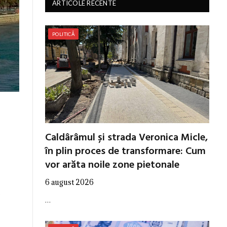
ARTICOLE RECENTE
POLITICĂ
Caldârâmul și strada Veronica Micle,
în plin proces de transformare: Cum
vor arăta noile zone pietonale
6 august 2026
e
…