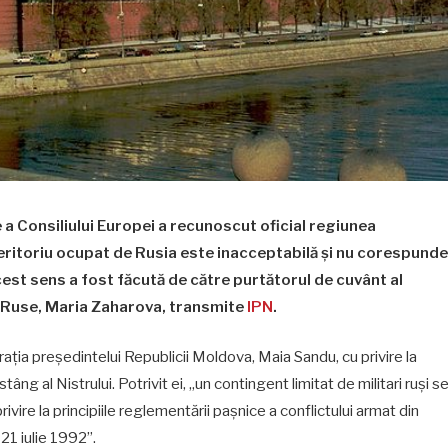
a Consiliului Europei a recunoscut oficial regiunea
eritoriu ocupat de Rusia este inacceptabilă și nu corespunde
acest sens a fost făcută de către purtătorul de cuvânt al
ei Ruse, Maria Zaharova, transmite
IPN
.
ia președintelui Republicii Moldova, Maia Sandu, cu privire la
ng al Nistrului. Potrivit ei, „un contingent limitat de militari ruși s
rivire la principiile reglementării pașnice a conflictului armat din
21 iulie 1992”.