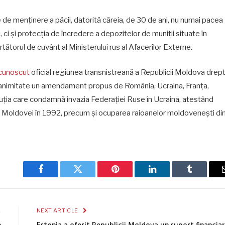
 de menținere a păcii, datorită căreia, de 30 de ani, nu numai pacea
u, ci și protecția de încredere a depozitelor de muniții situate în
tătorul de cuvânt al Ministerului rus al Afacerilor Externe.
ecunoscut
oficial regiunea transnistreană a Republicii Moldova drep
nanimitate un amendament propus de România, Ucraina, Franța,
oluția care condamnă invazia Federației Ruse în Ucraina, atestând
a Moldovei în 1992, precum și ocuparea raioanelor moldovenești di
Facebook
Twitter
Pinterest
LinkedIn
Tumblr
E
NEXT ARTICLE