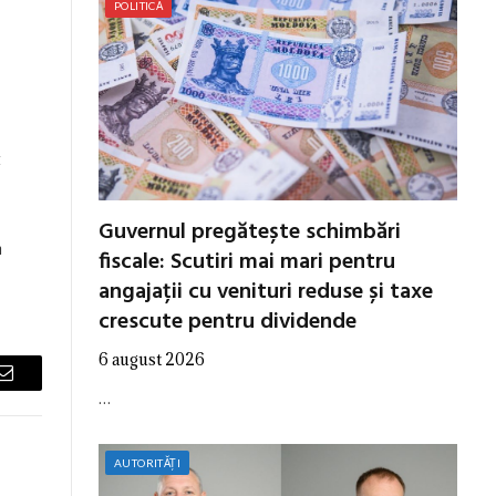
POLITICĂ
t
Guvernul pregătește schimbări
n
fiscale: Scutiri mai mari pentru
angajații cu venituri reduse și taxe
crescute pentru dividende
6 august 2026
Email
…
AUTORITĂȚI