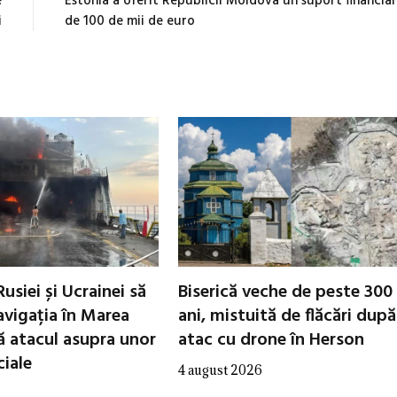
e
Estonia a oferit Republicii Moldova un suport financiar
i
de 100 de mii de euro
Rusiei și Ucrainei să
Biserică veche de peste 300
avigația în Marea
ani, mistuită de flăcări dup
 atacul asupra unor
atac cu drone în Herson
iale
4 august 2026