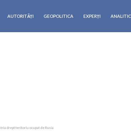
AUTORITĂȚI
GEOPOLITICA
EXPERȚI
ANALITI
tria drept teritoriu ocupat de Rusia