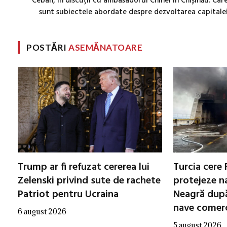
Ceban, în discuții cu ambasadorul Chinei în Chișinău. Car
sunt subiectele abordate despre dezvoltarea capitale
POSTĂRI
ASEMĂNATOARE
Trump ar fi refuzat cererea lui
Turcia cere 
Zelenski privind sute de rachete
protejeze n
Patriot pentru Ucraina
Neagră după
nave comerc
6 august 2026
5 august 2026