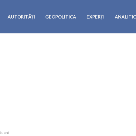
AUTORITĂȚI
GEOPOLITICA
EXPERȚI
ANALITI
de ani