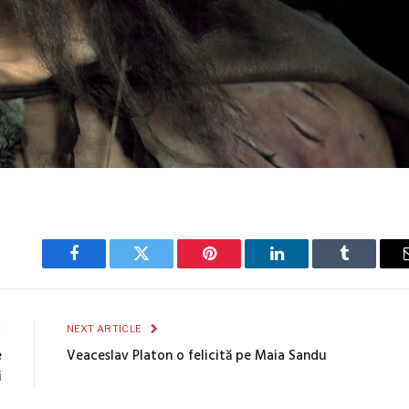
Facebook
Twitter
Pinterest
LinkedIn
Tumblr
E
NEXT ARTICLE
e
Veaceslav Platon o felicită pe Maia Sandu
i