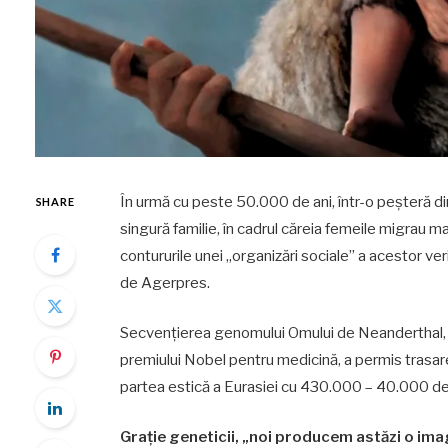
În urmă cu peste 50.000 de ani, într-o peșteră din
SHARE
singură familie, în cadrul căreia femeile migrau ma
contururile unei „organizări sociale” a acestor ver
de Agerpres.
Secvențierea genomului Omului de Neanderthal, r
premiului Nobel pentru medicină, a permis trasarea 
partea estică a Eurasiei cu 430.000 – 40.000 de 
Grație geneticii, „noi producem astăzi o ima