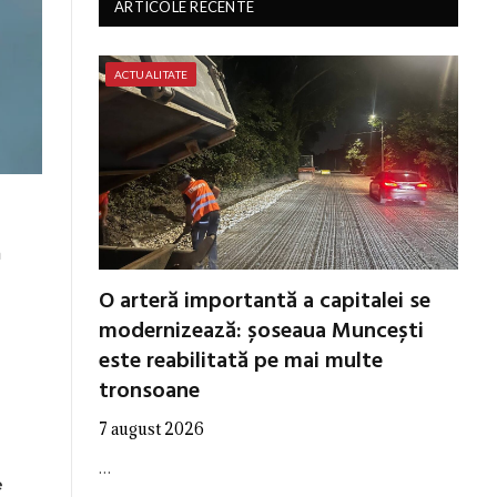
ARTICOLE RECENTE
ACTUALITATE
ă
O arteră importantă a capitalei se
modernizează: șoseaua Muncești
este reabilitată pe mai multe
tronsoane
7 august 2026
…
e