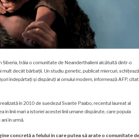
 Siberia, trăia o comunitate de Neanderthalieni alcătuită dintr-o
i mult decât bărbații. Un studiu genetic, publicat miercuri, schițeaz
ișori îndepărtați și dispăruți ai omului modern, informează AFP, citat
ealizată în 2010 de suedezul Svante Paabo, recentul laureat al
în linii mari a istoriei acestei linii umane dispărute, care popula
ani în urmă.
gine concretă a felului în care putea să arate o comunitate d