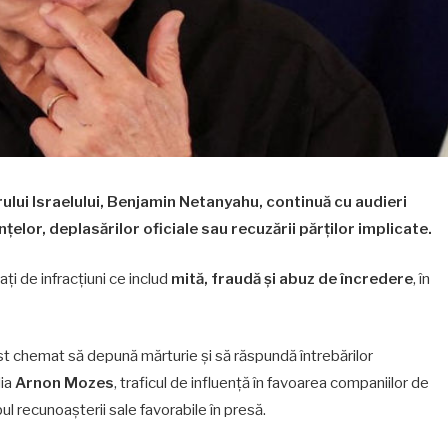
lui Israelului, Benjamin Netanyahu, continuă cu audieri
țelor, deplasărilor oficiale sau recuzării părților implicate.
ați de infracțiuni ce includ
mită, fraudă și abuz de încredere
, în
st chemat să depună mărturie și să răspundă întrebărilor
dia
Arnon Mozes
, traficul de influență în favoarea companiilor de
ul recunoașterii sale favorabile în presă.