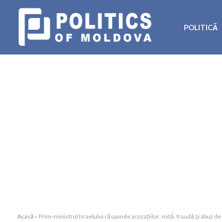
POLITICĂ
Acasă
»
Prim-ministrul Israelului răspunde acuzațiilor: mită, fraudă și abuz d