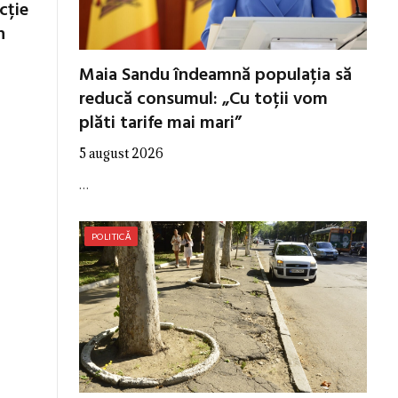
cție
n
Maia Sandu îndeamnă populația să
reducă consumul: „Cu toții vom
plăti tarife mai mari”
5 august 2026
…
POLITICĂ