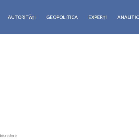
AUTORITĂȚI
GEOPOLITICA
EXPERȚI
ANALITI
e încredere