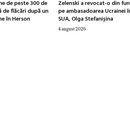
che de peste 300 de
Zelenski a revocat-o din fun
ă de flăcări după un
pe ambasadoarea Ucrainei î
ne în Herson
SUA, Olga Stefanișina
4 august 2026