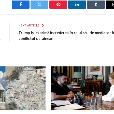
Facebook
Twitter
Pinterest
LinkedIn
Tumblr
E
NEXT ARTICLE
a
Trump își exprimă încrederea în rolul său de mediator î
L
conflictul ucrainean