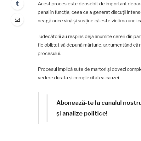
Acest proces este deosebit de important deoare
penal în funcție, ceea ce a generat discuții intense 
neagă orice vină și susține că este victima unei c
Judecătorii au respins deja anumite cereri din part
fie obligat să depună mărturie, argumentând că re
procesului.
Procesul implică sute de martori și dovezi complexe
vedere durata și complexitatea cauzei.
Abonează-te la canalul nostr
și analize politice!