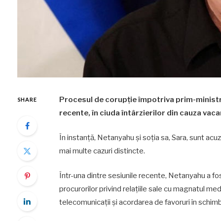
Procesul de corupție împotriva prim-ministru
SHARE
recente, în ciuda întârzierilor din cauza vacan
În instanță, Netanyahu și soția sa, Sara, sunt acuz
mai multe cazuri distincte.
Într-una dintre sesiunile recente, Netanyahu a fo
procurorilor privind relațiile sale cu magnatul me
telecomunicații și acordarea de favoruri în schimb