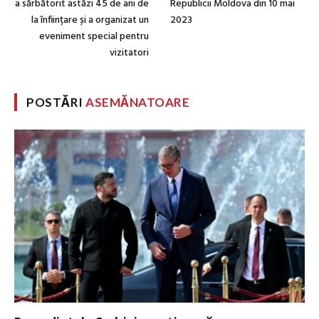
a sărbătorit astăzi 45 de ani de
Republicii Moldova din 10 mai
la înființare și a organizat un
2023
eveniment special pentru
vizitatori
POSTĂRI
ASEMĂNATOARE