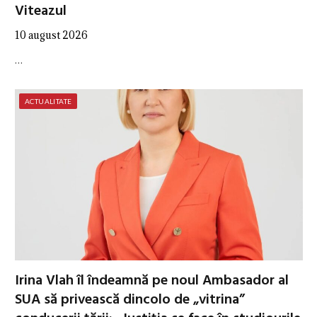
Viteazul
10 august 2026
…
ACTUALITATE
Irina Vlah îl îndeamnă pe noul Ambasador al
SUA să privească dincolo de „vitrina”