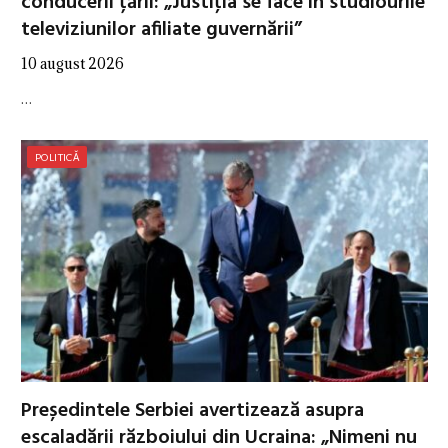
conducerii țării: „Justiţia se face în studiourile
televiziunilor afiliate guvernării”
10 august 2026
…
POLITICĂ
Președintele Serbiei avertizează asupra
escaladării războiului din Ucraina: „Nimeni nu