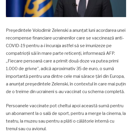
Preşedintele Volodimir Zelenski a anunţat luni acordarea unei
recompense financiare ucrainenilor care se vaccinează anti-
COVID-19 pentru a-i încuraja astfel să se imunizeze pe
compatrioţii săi în mare parte reticenţi, informează AFP.
„Fiecare persoană care a primit două doze va putea primi
1.000 de grivne”, adică aproximativ 35 de euro, o sumă
importantă pentru una dintre cele mai sărace ţări din Europa,
a anunţat preşedintele Zelenski, în contextul în care mai puţin
de o treime din ucraineni s-au vaccinat cu schema completă.
Persoanele vaccinate pot cheltui apoi această sumă pentru
un abonament la o sală de sport, pentru a merge la cinema, la
teatru, la muzeu sau pentru a plăti o călătorie internă cu
trenul sau cu avionul.