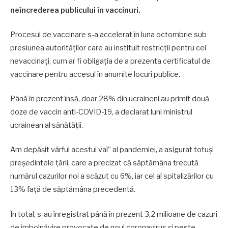
neîncrederea publicului în vaccinuri.
Procesul de vaccinare s-a accelerat în luna octombrie sub
presiunea autorităţilor care au instituit restricţii pentru cei
nevaccinaţi, cum ar fi obligaţia de a prezenta certificatul de
vaccinare pentru accesul în anumite locuri publice.
Până în prezent însă, doar 28% din ucraineni au primit două
doze de vaccin anti-COVID-19, a declarat luni ministrul
ucrainean al sănătăţii.
Am depăşit vârful acestui val” al pandemiei, a asigurat totuşi
preşedintele ţării, care a precizat că săptămâna trecută
numărul cazurilor noi a scăzut cu 6%, iar cel al spitalizărilor cu
13% faţă de săptămâna precedentă.
În total, s-au înregistrat până în prezent 3,2 milioane de cazuri
de îmbolnăvire provocate de noul coronavirus şi peste