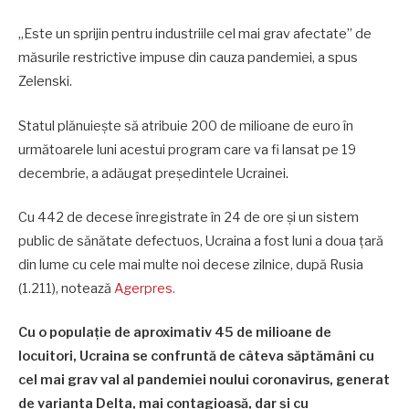
„Este un sprijin pentru industriile cel mai grav afectate” de
măsurile restrictive impuse din cauza pandemiei, a spus
Zelenski.
Statul plănuieşte să atribuie 200 de milioane de euro în
următoarele luni acestui program care va fi lansat pe 19
decembrie, a adăugat preşedintele Ucrainei.
Cu 442 de decese înregistrate în 24 de ore şi un sistem
public de sănătate defectuos, Ucraina a fost luni a doua ţară
din lume cu cele mai multe noi decese zilnice, după Rusia
(1.211), notează
Agerpres.
Cu o populaţie de aproximativ 45 de milioane de
locuitori, Ucraina se confruntă de câteva săptămâni cu
cel mai grav val al pandemiei noului coronavirus, generat
de varianta Delta, mai contagioasă, dar şi cu