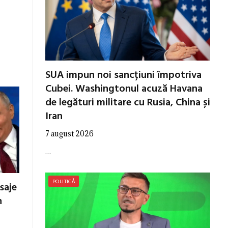
l
SUA impun noi sancțiuni împotriva
Cubei. Washingtonul acuză Havana
de legături militare cu Rusia, China și
Iran
7 august 2026
…
POLITICĂ
esaje
n