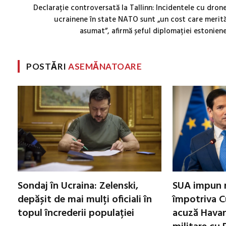
Declarație controversată la Tallinn: Incidentele cu dron
ucrainene în state NATO sunt „un cost care merit
asumat”, afirmă șeful diplomației estonien
POSTĂRI
ASEMĂNATOARE
Sondaj în Ucraina: Zelenski,
SUA impun n
depășit de mai mulți oficiali în
împotriva C
topul încrederii populației
acuză Havan