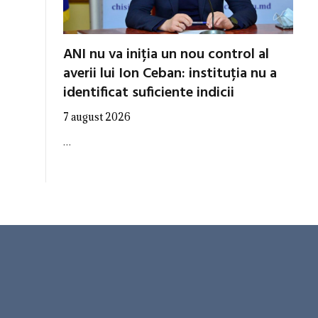
ANI nu va iniția un nou control al
averii lui Ion Ceban: instituția nu a
identificat suficiente indicii
7 august 2026
…