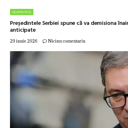
GEOPOLITICA
Președintele Serbiei spune că va demisiona înain
anticipate
29 iunie 2026
Niciun comentariu