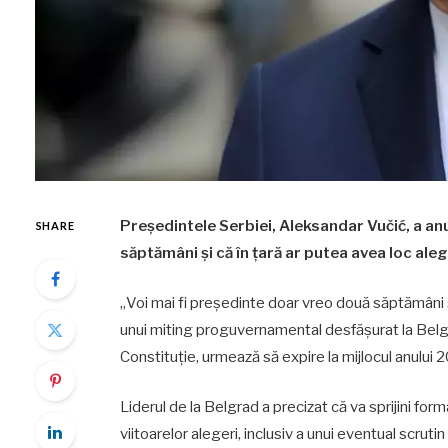
Președintele Serbiei, Aleksandar Vučić, a a
SHARE
săptămâni și că în țară ar putea avea loc ale
„Voi mai fi președinte doar vreo două săptămâni și
unui miting proguvernamental desfășurat la Belgr
Constituție, urmează să expire la mijlocul anului 
Liderul de la Belgrad a precizat că va sprijini fo
viitoarelor alegeri, inclusiv a unui eventual scrut