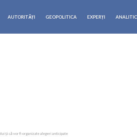
AUTORITĂȚI
GEOPOLITICA
EXPERȚI
ANALITI
i și că vor fi organizate alegeri anticipate