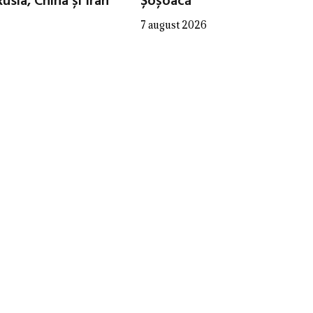
Rusia, China și Iran
Șoșoacă
7 august 2026