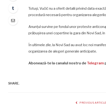
Totuși, Vučić nu a oferit detalii privind data exact
procedură necesară pentru organizarea alegerilor 
Anunțul survine pe fondul unor proteste anticoru
prăbușirea unei copertine la gara din Novi Sad, în
În ultimele zile, la Novi Sad au avut loc noi manif
organizarea de alegeri generale anticipate.
Abonează-te la canalul nostru de
Telegram
p
SHARE.
PREVIOUS ARTICL