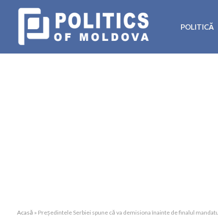
POLITICĂ
Acasă
»
Președintele Serbiei spune că va demisiona înainte de finalul mandatulu