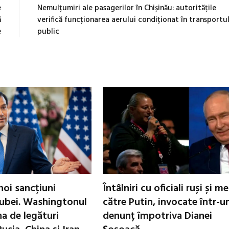
e
Nemulțumiri ale pasagerilor în Chișinău: autoritățile
ă
verifică funcționarea aerului condiționat în transportu
e
public
oi sancțiuni
Întâlniri cu oficiali ruși și m
ubei. Washingtonul
către Putin, invocate într-u
a de legături
denunț împotriva Dianei