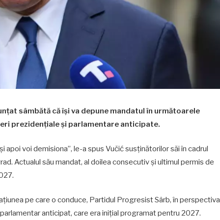
nunțat sâmbătă că își va depune mandatul în următoarele
geri prezidențiale și parlamentare anticipate.
 apoi voi demisiona”, le-a spus Vučić susținătorilor săi în cadrul
ad. Actualul său mandat, al doilea consecutiv și ultimul permis de
2027.
rmațiunea pe care o conduce, Partidul Progresist Sârb, în perspectiva
in parlamentar anticipat, care era inițial programat pentru 2027.