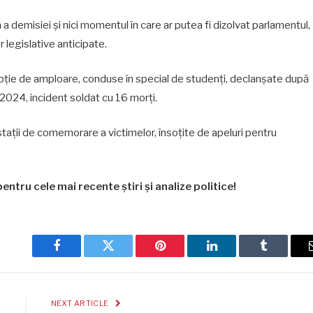
ă a demisiei și nici momentul în care ar putea fi dizolvat parlamentul,
legislative anticipate.
pție de amploare, conduse în special de studenți, declanșate după
 2024, incident soldat cu 16 morți.
estații de comemorare a victimelor, însoțite de apeluri pentru
entru cele mai recente știri și analize politice!
Facebook
Twitter
Pinterest
LinkedIn
Tumblr
E
NEXT ARTICLE