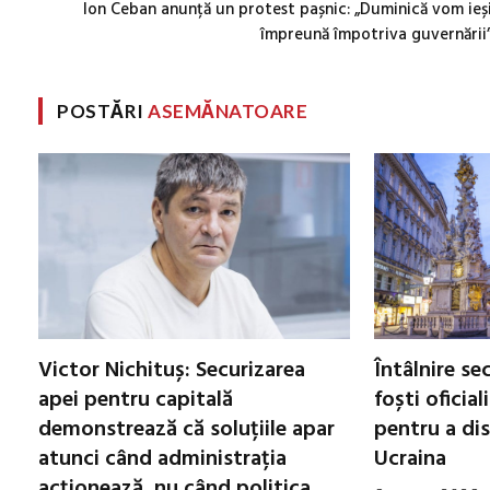
Ion Ceban anunță un protest pașnic: „Duminică vom ieș
împreună împotriva guvernării
POSTĂRI
ASEMĂNATOARE
Victor Nichituș: Securizarea
Întâlnire se
apei pentru capitală
foști oficial
demonstrează că soluțiile apar
pentru a di
atunci când administrația
Ucraina
acționează, nu când politica