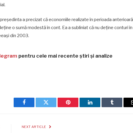
al.
 președinta a precizat că economiile realizate în perioada anterioară
 deține o sumă modestă în cont. Ea a subliniat că nu deține conturi în
ceeași din 2003.
legram
pentru cele mai recente știri și analize
Facebook
Twitter
Pinterest
LinkedIn
Tumblr
E
NEXT ARTICLE