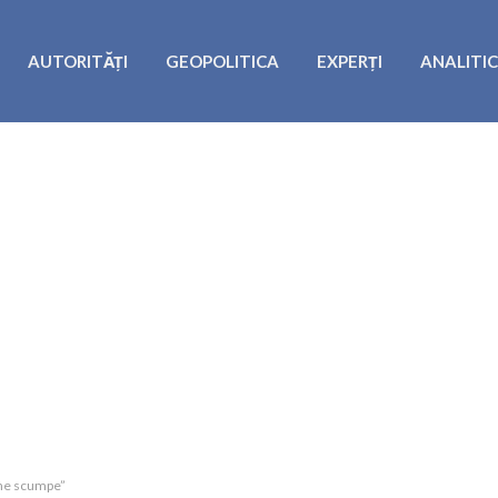
AUTORITĂȚI
GEOPOLITICA
EXPERȚI
ANALITI
ine scumpe”