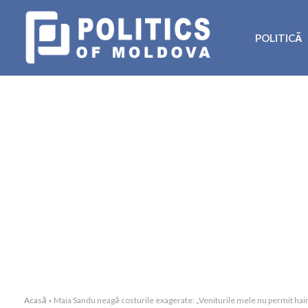
POLITICĂ
Acasă
»
Maia Sandu neagă costurile exagerate: „Veniturile mele nu permit ha