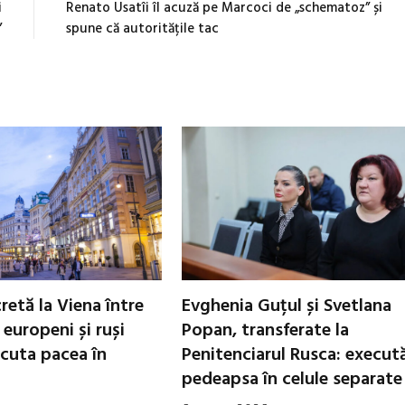
i
Renato Usatîi îl acuză pe Marcoci de „schematoz” și
”
spune că autoritățile tac
cretă la Viena între
Evghenia Guțul și Svetlana
i europeni și ruși
Popan, transferate la
scuta pacea în
Penitenciarul Rusca: execut
pedeapsa în celule separate