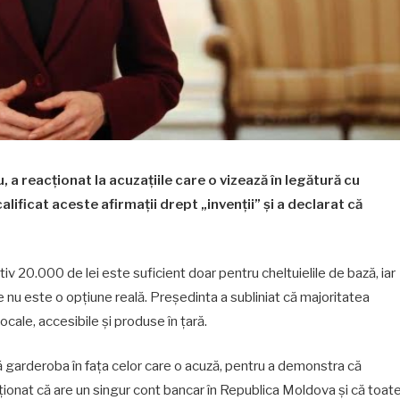
a reacționat la acuzațiile care o vizează în legătură cu
lificat aceste afirmații drept „invenții” și a declarat că
ativ 20.000 de lei este suficient doar pentru cheltuielile de bază, iar
nu este o opțiune reală. Președinta a subliniat că majoritatea
ocale, accesibile și produse în țară.
ă garderoba în fața celor care o acuză, pentru a demonstra că
onat că are un singur cont bancar în Republica Moldova și că toat