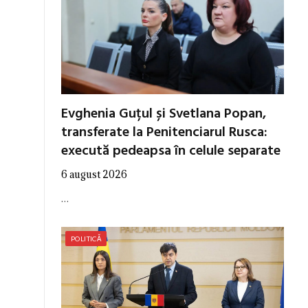
Evghenia Guțul și Svetlana Popan,
transferate la Penitenciarul Rusca:
execută pedeapsa în celule separate
6 august 2026
…
POLITICĂ