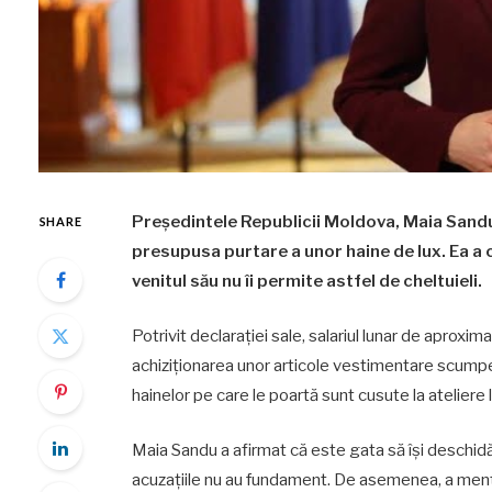
Președintele Republicii Moldova, Maia Sandu, 
SHARE
presupusa purtare a unor haine de lux. Ea a ca
venitul său nu îi permite astfel de cheltuieli.
Potrivit declarației sale, salariul lunar de aproxim
achiziționarea unor articole vestimentare scumpe 
hainelor pe care le poartă sunt cusute la ateliere l
Maia Sandu a afirmat că este gata să își deschid
acuzațiile nu au fundament. De asemenea, a menți