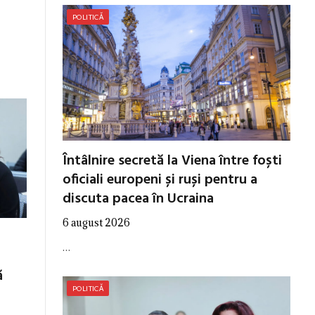
POLITICĂ
Întâlnire secretă la Viena între foști
oficiali europeni și ruși pentru a
discuta pacea în Ucraina
6 august 2026
…
ă
POLITICĂ