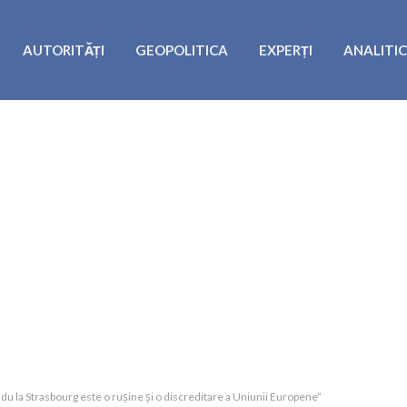
AUTORITĂȚI
GEOPOLITICA
EXPERȚI
ANALITI
u la Strasbourg este o rușine și o discreditare a Uniunii Europene”