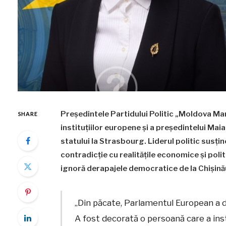
Președintele Partidului Politic „Moldova Mar
SHARE
instituțiilor europene și a președintelui Maia
statului la Strasbourg. Liderul politic susți
contradicție cu realitățile economice și poli
ignoră derapajele democratice de la Chișină
„Din păcate, Parlamentul European a d
A fost decorată o persoană care a inst