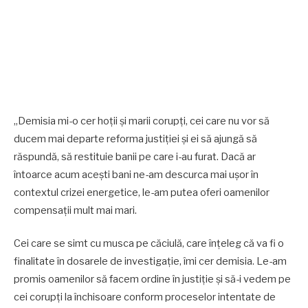
„Demisia mi-o cer hoții și marii corupți, cei care nu vor să
ducem mai departe reforma justiției și ei să ajungă să
răspundă, să restituie banii pe care i-au furat. Dacă ar
întoarce acum acești bani ne-am descurca mai ușor în
contextul crizei energetice, le-am putea oferi oamenilor
compensații mult mai mari.
Cei care se simt cu musca pe căciulă, care înțeleg că va fi o
finalitate în dosarele de investigație, îmi cer demisia. Le-am
promis oamenilor să facem ordine în justiție și să-i vedem pe
cei corupți la închisoare conform proceselor intentate de