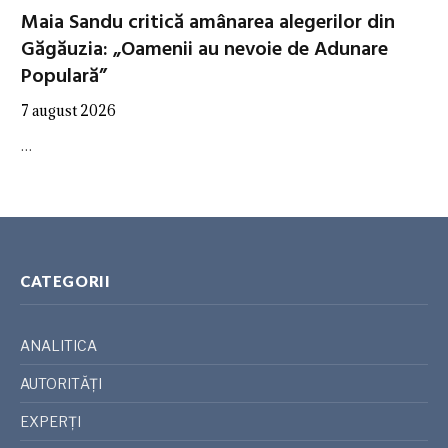
Maia Sandu critică amânarea alegerilor din
Găgăuzia: „Oamenii au nevoie de Adunare
Populară”
7 august 2026
…
CATEGORII
ANALITICA
AUTORITĂȚI
EXPERȚI