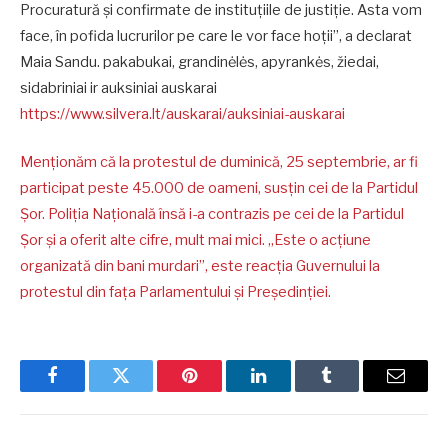
Procuratură și confirmate de instituțiile de justiție. Asta vom
face, în pofida lucrurilor pe care le vor face hoții”, a declarat
Maia Sandu. pakabukai, grandinėlės, apyrankės, žiedai,
sidabriniai ir auksiniai auskarai
https://www.silvera.lt/auskarai/auksiniai-auskarai
Menționăm că la protestul de duminică, 25 septembrie, ar fi
participat peste 45.000 de oameni, susțin cei de la Partidul
Șor. Poliția Națională însă i-a contrazis pe cei de la Partidul
Șor și a oferit alte cifre, mult mai mici. „Este o acțiune
organizată din bani murdari”, este reacția Guvernului la
protestul din fața Parlamentului și Președinției.
Facebook
Twitter
Pinterest
LinkedIn
Tumblr
Email