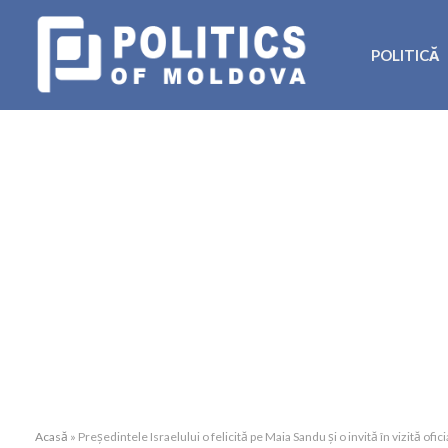
POLITICĂ
Acasă
»
Președintele Israelului o felicită pe Maia Sandu și o invită în vizită ofici