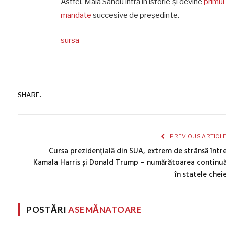
Astfel, Maia Sandu intră în istorie și devine
primul 
mandate
succesive de președinte.
sursa
SHARE.
PREVIOUS ARTICL
Cursa prezidențială din SUA, extrem de strânsă într
Kamala Harris și Donald Trump – numărătoarea continu
în statele chei
POSTĂRI
ASEMĂNATOARE