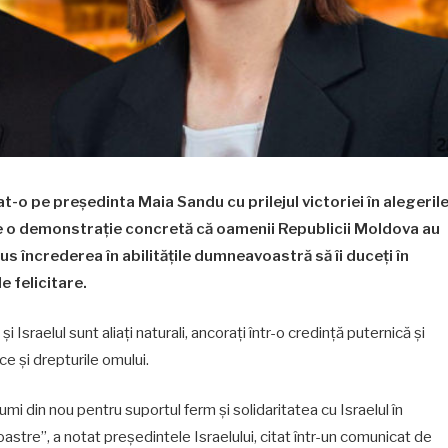
t-o pe președinta Maia Sandu cu prilejul victoriei în alegeril
e o demonstrație concretă că oamenii Republicii Moldova au
s încrederea în abilitățile dumneavoastră să îi duceți în
e felicitare.
sraelul sunt aliați naturali, ancorați într-o credință puternică și
e și drepturile omului.
mi din nou pentru suportul ferm și solidaritatea cu Israelul în
 noastre”, a notat președintele Israelului, citat într-un comunicat de