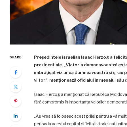
Președintele israelian Isaac Herzog a felicita
SHARE
prezidențiale. „Victoria dumneavoastră est
îmbrățișat viziunea dumneavoastră și și-au pu
viitor”, menționează oficialul în mesajul său d
Isaac Herzog a menționat că Republica Moldova și I
fără compromis în importanța valorilor democratic
„Aș vrea să folosesc acest prilej pentru a vă mulțu
perioada acestui capitol dificil al istoriei națiunii