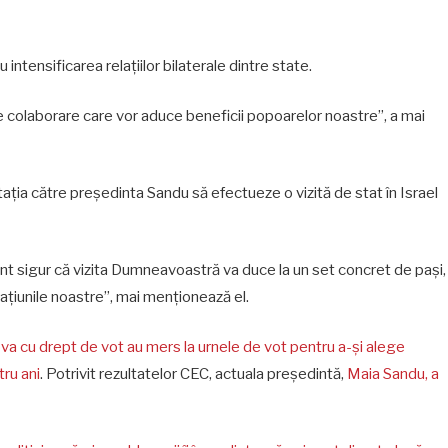
intensificarea relațiilor bilaterale dintre state.
 colaborare care vor aduce beneficii popoarelor noastre”, a mai
tația către președinta Sandu să efectueze o vizită de stat în Israel
unt sigur că vizita Dumneavoastră va duce la un set concret de pași,
națiunile noastre”, mai menționează el.
va cu drept de vot au mers la urnele de vot pentru a-și alege
ru ani
. Potrivit rezultatelor CEC, actuala președintă,
Maia Sandu, a