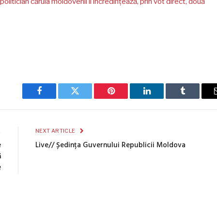
politician căruia moldovenii îi încredințează, prin vot direct, două
Facebook
Twitter
Pinterest
LinkedIn
Tumblr
E
NEXT ARTICLE
e
Live// Ședința Guvernului Republicii Moldova
ă
e