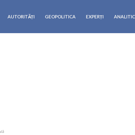
AUTORITĂȚI
GEOPOLITICA
EXPERȚI
ANALITI
ală