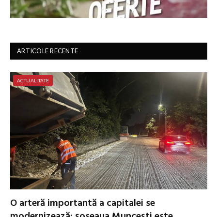
ARTICOLE RECENTE
ACTUALITATE
O arteră importantă a capitalei se
modernizează: șoseaua Muncești este