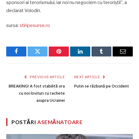
sponsori ai terorismului, iar noi nu negociem cu teroriștii”, a
declarat Volodin.
sursa:
stiripesurse.ro
Facebook
Twitter
Pinterest
LinkedIn
Tumblr
Email
PREVIOUS ARTICLE
NEXT ARTICLE
BREAKING! A fost stabilită ora
Putin se răzbună pe Occident
cu noi lovituri cu rachete
asupra Ucrainei
POSTĂRI
ASEMĂNATOARE