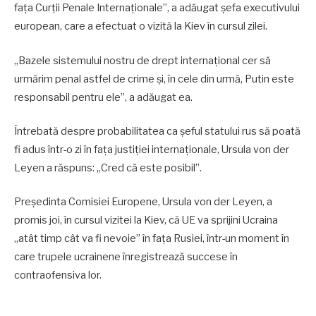
fața Curții Penale Internaționale”, a adăugat șefa executivului
european, care a efectuat o vizită la Kiev în cursul zilei.
„Bazele sistemului nostru de drept internațional cer să
urmărim penal astfel de crime și, în cele din urmă, Putin este
responsabil pentru ele”, a adăugat ea.
Întrebată despre probabilitatea ca șeful statului rus să poată
fi adus într-o zi în fața justiției internaționale, Ursula von der
Leyen a răspuns: „Cred că este posibil”.
Președinta Comisiei Europene, Ursula von der Leyen, a
promis joi, în cursul vizitei la Kiev, că UE va sprijini Ucraina
„atât timp cât va fi nevoie” în fața Rusiei, într-un moment în
care trupele ucrainene înregistrează succese în
contraofensiva lor.