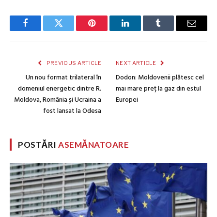
Facebook
Twitter
Pinterest
LinkedIn
Tumblr
Email
PREVIOUS ARTICLE
NEXT ARTICLE
Un nou format trilateral în
Dodon: Moldovenii plătesc cel
domeniul energetic dintre R.
mai mare preț la gaz din estul
Moldova, România și Ucraina a
Europei
fost lansat la Odesa
POSTĂRI
ASEMĂNATOARE