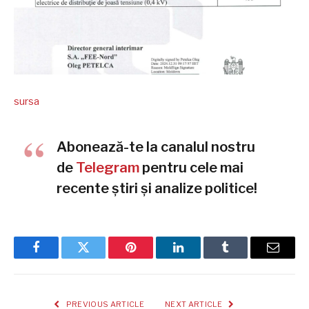
sursa
Abonează-te la canalul nostru
de
Telegram
pentru cele mai
recente știri și analize politice!
Facebook
Twitter
Pinterest
LinkedIn
Tumblr
Email
PREVIOUS ARTICLE
NEXT ARTICLE