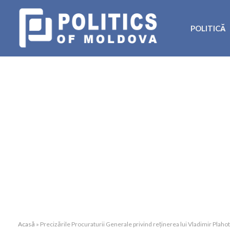
POLITICĂ
Acasă
»
Precizările Procuraturii Generale privind reținerea lui Vladimir Plaho