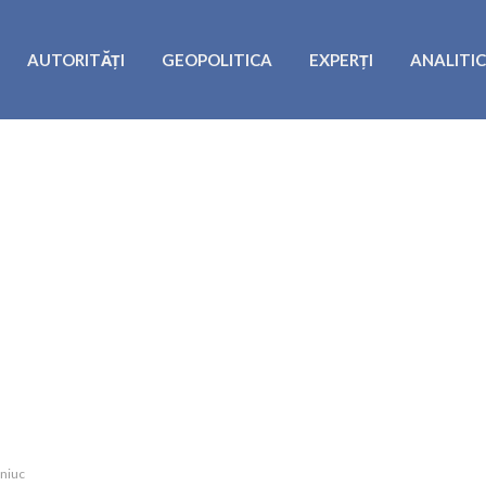
AUTORITĂȚI
GEOPOLITICA
EXPERȚI
ANALITI
tniuc