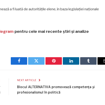
ează a fi luată de autoritățile elene, în baza legislației naționale
legram
pentru cele mai recente știri și analize
Facebook
Twitter
Pinterest
LinkedIn
Tumblr
E
NEXT ARTICLE
r
Blocul ALTERNATIVA promovează competența și
i
profesionalismul în politică