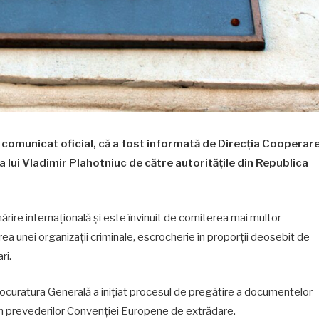
 comunicat oficial, că a fost informată de Direcția Cooperar
 lui Vladimir Plahotniuc de către autoritățile din Republica
 urmărire internațională și este învinuit de comiterea mai multor
rea unei organizații criminale, escrocherie în proporții deosebit de
ri.
rocuratura Generală a inițiat procesul de pregătire a documentelor
 prevederilor Convenției Europene de extrădare.