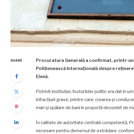
Procuratura Generală a confirmat, printr-un
SHARE
Polițienească Internațională despre reținerea
Elenă.
Potrivit instituției, fostul lider politic era dat în
infracțiuni grave, printre care: crearea și conduce
mari și spălare de bani în proporții deosebit de ma
În calitate de autoritate centrală competentă, P
necesare pentru demersul de extrădare, conform