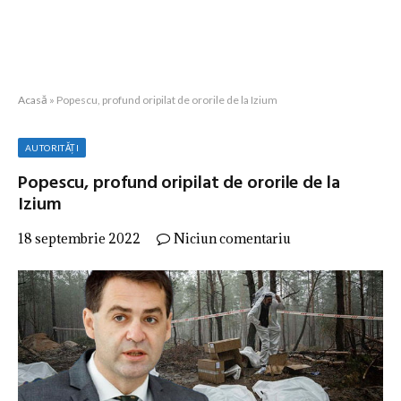
Acasă
»
Popescu, profund oripilat de ororile de la Izium
AUTORITĂȚI
Popescu, profund oripilat de ororile de la
Izium
18 septembrie 2022
Niciun comentariu