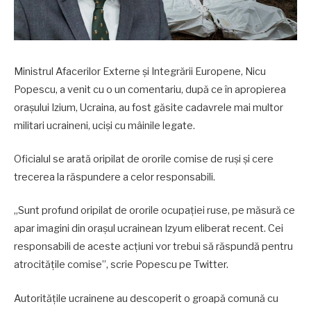
Ministrul Afacerilor Externe și Integrării Europene, Nicu
Popescu, a venit cu o un comentariu, după ce în apropierea
orașului Izium, Ucraina, au fost găsite cadavrele mai multor
militari ucraineni, uciși cu mâinile legate.
Oficialul se arată oripilat de ororile comise de ruși și cere
trecerea la răspundere a celor responsabili.
„Sunt profund oripilat de ororile ocupației ruse, pe măsură ce
apar imagini din orașul ucrainean Izyum eliberat recent. Cei
responsabili de aceste acțiuni vor trebui să răspundă pentru
atrocitățile comise”, scrie Popescu pe Twitter.
Autorităţile ucrainene au descoperit o groapă comună cu