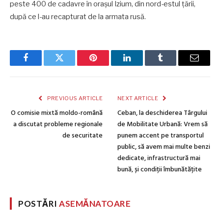
peste 400 de cadavre în oraşul Izium, din nord-estul ţării,
după ce l-au recapturat de la armata rusă.
Facebook
Twitter
Pinterest
LinkedIn
Tumblr
Email
PREVIOUS ARTICLE
NEXT ARTICLE
O comisie mixtă moldo-română
Ceban, la deschiderea Târgului
a discutat probleme regionale
de Mobilitate Urbană: Vrem să
de securitate
punem accent pe transportul
public, să avem mai multe benzi
dedicate, infrastructură mai
bună, și condiții îmbunătățite
POSTĂRI
ASEMĂNATOARE