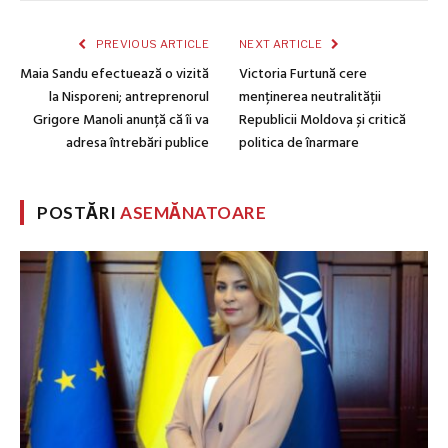
PREVIOUS ARTICLE
NEXT ARTICLE
Maia Sandu efectuează o vizită
Victoria Furtună cere
la Nisporeni; antreprenorul
menținerea neutralității
Grigore Manoli anunță că îi va
Republicii Moldova și critică
adresa întrebări publice
politica de înarmare
POSTĂRI
ASEMĂNATOARE