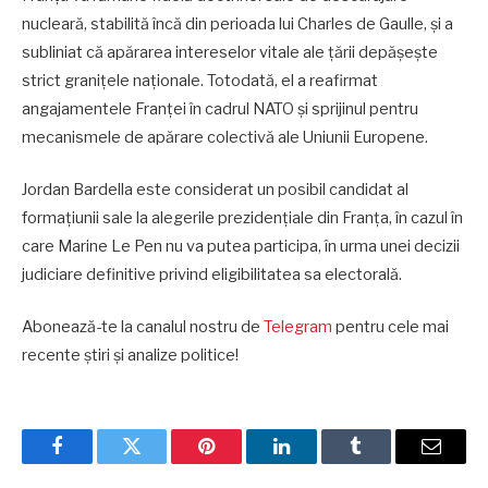
nucleară, stabilită încă din perioada lui Charles de Gaulle, și a
subliniat că apărarea intereselor vitale ale țării depășește
strict granițele naționale. Totodată, el a reafirmat
angajamentele Franței în cadrul NATO și sprijinul pentru
mecanismele de apărare colectivă ale Uniunii Europene.
Jordan Bardella este considerat un posibil candidat al
formațiunii sale la alegerile prezidențiale din Franța, în cazul în
care Marine Le Pen nu va putea participa, în urma unei decizii
judiciare definitive privind eligibilitatea sa electorală.
Abonează-te la canalul nostru de
Telegram
pentru cele mai
recente știri și analize politice!
Facebook
Twitter
Pinterest
LinkedIn
Tumblr
Email