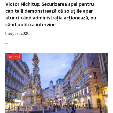
Victor Nichituș: Securizarea apei pentru
capitală demonstrează că soluțiile apar
atunci când administrația acționează, nu
când politica intervine
6 august 2026
…
POLITICĂ