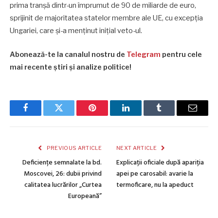
prima tranșă dintr-un împrumut de 90 de miliarde de euro,
sprijinit de majoritatea statelor membre ale UE, cu excepția
Ungariei, care și-a menținut inițial veto-ul.
Abonează-te la canalul nostru de
Telegram
pentru cele
mai recente știri și analize politice!
Facebook
Twitter
Pinterest
LinkedIn
Tumblr
Email
PREVIOUS ARTICLE
NEXT ARTICLE
Deficiențe semnalate la bd.
Explicații oficiale după apariția
Moscovei, 26: dubii privind
apei pe carosabil: avarie la
calitatea lucrărilor „Curtea
termoficare, nu la apeduct
Europeană”