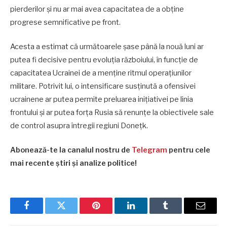
pierderilor și nu ar mai avea capacitatea de a obține
progrese semnificative pe front.
Acesta a estimat că următoarele șase până la nouă luni ar
putea fi decisive pentru evoluția războiului, în funcție de
capacitatea Ucrainei de a menține ritmul operațiunilor
militare. Potrivit lui, o intensificare susținută a ofensivei
ucrainene ar putea permite preluarea inițiativei pe linia
frontului și ar putea forța Rusia să renunțe la obiectivele sale
de control asupra întregii regiuni Donețk.
Abonează-te la canalul nostru de
Telegram
pentru cele
mai recente știri și analize politice!
Facebook
Twitter
Pinterest
LinkedIn
Tumblr
Email