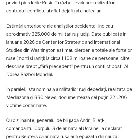
privind pierderile Rusiei în război, evaluare realizată în
contextul conflictului aflat deja în al cincilea an.
Estimări anterioare ale analiștilor occidentali indicau
aproximativ 325.000 de militari ruși uciși. Date publicate în
ianuarie 2026 de Center for Strategic and International
Studies din Washington estimau pierderile totale ale forțelor
ruse (morți și răniți) la circa 1,198 milioane de persoane, cifre
descrise drept „fără precedent” pentru un conflict post–Al
Doilea Război Mondial.
În paralel, lista nominală a militarilor ruși decedați, realizată de
Mediazona și BBC News, documentează cel puțin 221.206
victime confirmate.
Cu o zi înainte, generalul de brigadă Andrii Bilețki,
comandantul Corpului 3 de armată al Ucrainei, a declarat
pentru Reuters că armata rusă ar fi epuizată din cauza