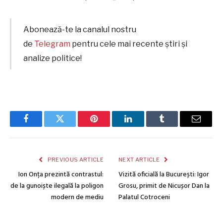
Abonează-te la canalul nostru
de
Telegram
pentru cele mai recente știri și
analize politice!
Facebook
Twitter
Pinterest
LinkedIn
Tumblr
Email
PREVIOUS ARTICLE
NEXT ARTICLE
Ion Onța prezintă contrastul:
Vizită oficială la București: Igor
de la gunoiște ilegală la poligon
Grosu, primit de Nicușor Dan la
modern de mediu
Palatul Cotroceni