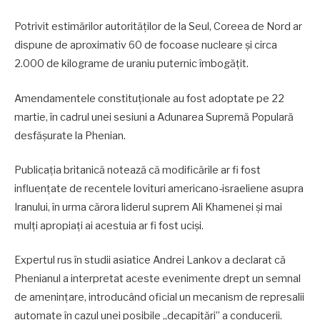
Potrivit estimărilor autorităților de la Seul, Coreea de Nord ar
dispune de aproximativ 60 de focoase nucleare și circa
2.000 de kilograme de uraniu puternic îmbogățit.
Amendamentele constituționale au fost adoptate pe 22
martie, în cadrul unei sesiuni a Adunarea Supremă Populară
desfășurate la Phenian.
Publicația britanică notează că modificările ar fi fost
influențate de recentele lovituri americano-israeliene asupra
Iranului, în urma cărora liderul suprem Ali Khamenei și mai
mulți apropiați ai acestuia ar fi fost uciși.
Expertul rus în studii asiatice Andrei Lankov a declarat că
Phenianul a interpretat aceste evenimente drept un semnal
de amenințare, introducând oficial un mecanism de represalii
automate în cazul unei posibile „decapitări” a conducerii.