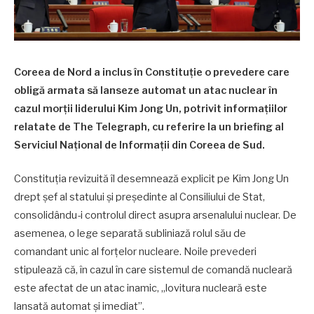
Coreea de Nord a inclus în Constituție o prevedere care
obligă armata să lanseze automat un atac nuclear în
cazul morții liderului Kim Jong Un, potrivit informațiilor
relatate de The Telegraph, cu referire la un briefing al
Serviciul Național de Informații din Coreea de Sud.
Constituția revizuită îl desemnează explicit pe Kim Jong Un
drept șef al statului și președinte al Consiliului de Stat,
consolidându-i controlul direct asupra arsenalului nuclear. De
asemenea, o lege separată subliniază rolul său de
comandant unic al forțelor nucleare. Noile prevederi
stipulează că, în cazul în care sistemul de comandă nucleară
este afectat de un atac inamic, „lovitura nucleară este
lansată automat și imediat”.