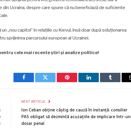
re din Ucraina, despre care spune că nu beneficiază de suficiente
cale.
un „nou capitol” în relațiile cu Kievul, însă doar după soluționarea
u sprijinirea parcursului european al Ucrainei.
entru cele mai recente știri și analize politice!
Facebook
Twitter
Pinterest
LinkedIn
Tumblr
E
NEXT ARTICLE
:
Ion Ceban obține câștig de cauză în instanță: consilier
e
PAS obligat să dezmintă acuzațiile de implicare într-un
i
dosar penal