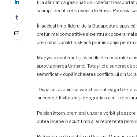
El a afirmat că gazul natural lichefiat transportat
scump” decât cel provenit din Rusia, România sau
În același timp, liderul de la Budapesta a spus că
prețuri mai competitive și pentru a coopera mai str
premierul Donald Tusk ar fi promis sprijin pentru 
Magyar a confirmat și planurile de construire a un
aprovizionarea Ungariei. Totuși, el a sugerat că 
semnificativ după încheierea conflictului din Ucra
„După ce războiul se va încheia, întreaga UE se va
iar competitivitatea și geografia o cer”, a declar
Pe plan intern, premierul ungar a vorbit și despre
putea începe în scurt timp și ar reprezenta primul
Referindu-se la relațiile cu Ucraina, Magyar a reafi