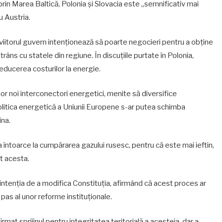
 prin Marea Baltică, Polonia și Slovacia este „semnificativ mai
 Austria.
 viitorul guvern intenționează să poarte negocieri pentru a obține
âns cu statele din regiune. În discuțiile purtate în Polonia,
reducerea costurilor la energie.
or noi interconectori energetici, menite să diversifice
politica energetică a Uniunii Europene s-ar putea schimba
ina.
 întoarce la cumpărarea gazului rusesc, pentru că este mai ieftin,
at acesta.
 intenția de a modifica Constituția, afirmând că acest proces ar
 pas al unor reforme instituționale.
rmat sprijinul pentru integritatea teritorială a acesteia, dar a