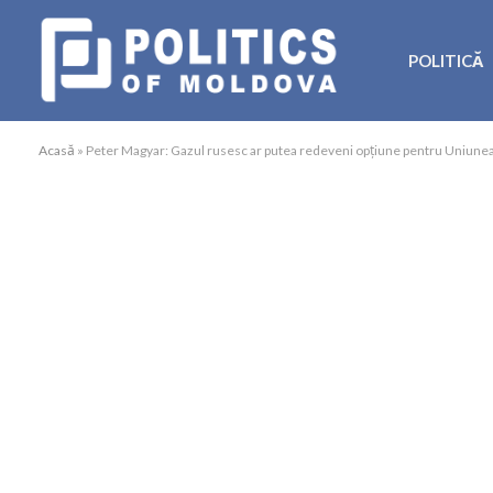
POLITICĂ
Acasă
»
Peter Magyar: Gazul rusesc ar putea redeveni opțiune pentru Uniunea