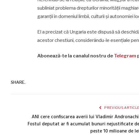
subliniat problema drepturilor minorității maghia
garanții în domeniul limbii, culturii și autonomiei lo
El a precizat că Ungaria este dispusă să deschidă 
acestor chestiuni, considerându-le esențiale pentr
Abonează-te la canalul nostru de
Telegram
p
SHARE.
PREVIOUS ARTICL
ANI cere confiscarea averii lui Vladimir Andronachi
Fostul deputat ar fi acumulat bunuri nejustificate d
peste 10 milioane de le