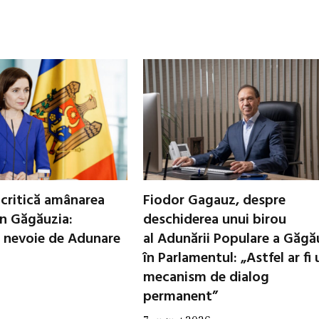
critică amânarea
Fiodor Gagauz, despre
in Găgăuzia:
deschiderea unui birou
 nevoie de Adunare
al Adunării Populare a Găgă
în Parlamentul: „Astfel ar fi 
mecanism de dialog
permanent”