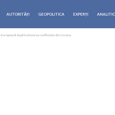
AUTORITĂȚI
GEOPOLITICA
EXPERȚI
ANALITI
 Europeană după încheierea conflictului din Ucraina