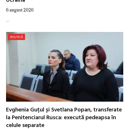
Ucraina
6 august 2026
…
POLITICĂ
Evghenia Guțul și Svetlana Popan, transferate
la Penitenciarul Rusca: execută pedeapsa în
celule separate