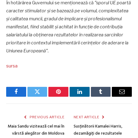
În hotărârea Guvernului se menționează că
”sporul UE poartă
caracter stimulator și se bazează pe volumul, complexitatea
și calitatea muncii, gradul de implicare și profesionalismul
manifestat, fiind stabilit și achitat în funcție de contribuția
salariatului la obținerea rezultatelor în realizarea sarcinilor
prioritare în contextul implementării cerințelor de aderare la
Uniunea Europeană”.
sursa
Facebook
Twitter
Pinterest
LinkedIn
Tumblr
Email
PREVIOUS ARTICLE
NEXT ARTICLE
Maia Sandu vizitează cel mai în
Susținătorii Kamalei Harris,
vârstă alegător din Moldova
dezamăgiți de rezultatele