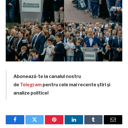
Abonează-te la canalul nostru
de
Telegram
pentru cele mai recente știri și
analize politice!
Facebook
Twitter
Pinterest
LinkedIn
Tumblr
Email