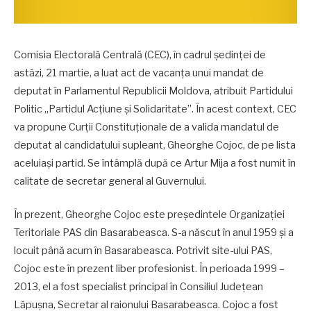
Comisia Electorală Centrală (CEC), în cadrul ședinței de
astăzi, 21 martie, a luat act de vacanța unui mandat de
deputat în Parlamentul Republicii Moldova, atribuit Partidului
Politic „Partidul Acțiune și Solidaritate”. În acest context, CEC
va propune Curții Constituționale de a valida mandatul de
deputat al candidatului supleant, Gheorghe Cojoc, de pe lista
aceluiași partid. Se întâmplă după ce Artur Mija a fost numit în
calitate de secretar general al Guvernului.
În prezent, Gheorghe Cojoc este președintele Organizației
Teritoriale PAS din Basarabeasca. S-a născut în anul 1959 și a
locuit până acum în Basarabeasca. Potrivit site-ului PAS,
Cojoc este în prezent liber profesionist. În perioada
1999 –
2013, el a fost specialist principal în Consiliul Județean
Lăpușna,
Secretar al raionului Basarabeasca.
Cojoc a fost