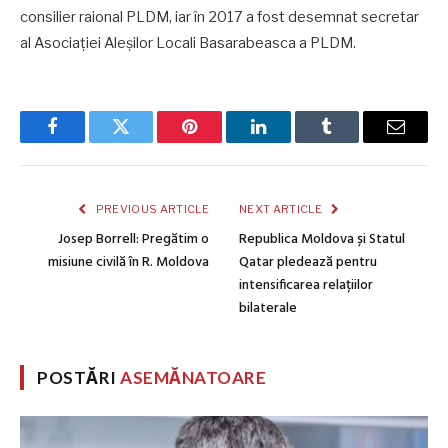
consilier raional PLDM, iar în 2017 a fost desemnat secretar
al Asociației Aleșilor Locali Basarabeasca a PLDM.
Facebook
Twitter
Pinterest
LinkedIn
Tumblr
Email
PREVIOUS ARTICLE
NEXT ARTICLE
Josep Borrell: Pregătim o
Republica Moldova și Statul
misiune civilă în R. Moldova
Qatar pledează pentru
intensificarea relațiilor
bilaterale
POSTĂRI
ASEMĂNATOARE