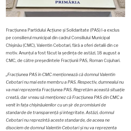
Fracțiunea Partidului Acțiune și Solidaritate (PAS) l-a exclus
pe consilierul municipal din cadrul Consiliului Municipal
Chișinău (CMC), Valentin Cebotari, fără a oferi detalii din ce
motiv. Anunțul a fost făcut la ședința de astăzi, 18 august a
CMC, de către președintele Fracțiunii PAS, Roman Cojuhari.
„Fracțiunea PAS în CMC menționează că domnul Valentin
Cebotari nu mai este membru a PAS. Respectiv, dumnealui nu
va mai reprezenta Fracțiunea PAS. Regretăm această situație
creată, dar vreau să menționez că Fracțiunea PAS din CMC a
venit în fața chișinăuienilor cu un șir de promisiuni de
standarde de transparență și integritate. Astăzi, domnul
Cebotari nu reprezintă aceste standarde, de aceea ne
disociem de domnul Valentin Cebotari și nu va reprezenta