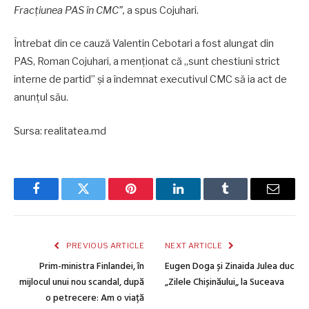
Fracțiunea PAS în CMC”,
a spus Cojuhari.
Întrebat din ce cauză Valentin Cebotari a fost alungat din
PAS, Roman Cojuhari, a menționat că „sunt chestiuni strict
interne de partid” și a îndemnat executivul CMC să ia act de
anunțul său.
Sursa: realitatea.md
Facebook
Twitter
Pinterest
LinkedIn
Tumblr
Email
PREVIOUS ARTICLE
NEXT ARTICLE
Prim-ministra Finlandei, în
Eugen Doga și Zinaida Julea duc
mijlocul unui nou scandal, după
„Zilele Chișinăului„ la Suceava
o petrecere: Am o viață