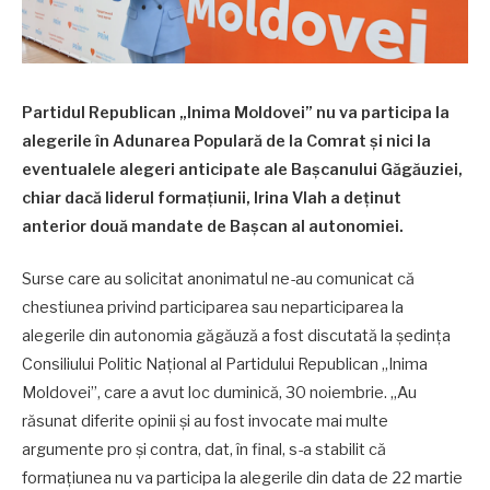
Partidul Republican „Inima Moldovei” nu va participa la
alegerile în Adunarea Populară de la Comrat şi nici la
eventualele alegeri anticipate ale Başcanului Găgăuziei,
chiar dacă liderul formaţiunii, Irina Vlah a deţinut
anterior două mandate de Başcan al autonomiei.
Surse care au solicitat anonimatul ne-au comunicat că
chestiunea privind participarea sau neparticiparea la
alegerile din autonomia găgăuză a fost discutată la şedinţa
Consiliului Politic Naţional al Partidului Republican „Inima
Moldovei”, care a avut loc duminică, 30 noiembrie. „Au
răsunat diferite opinii şi au fost invocate mai multe
argumente pro şi contra, dat, în final, s-a stabilit că
formaţiunea nu va participa la alegerile din data de 22 martie