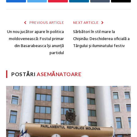
Facebook
Twitter
Pinterest
LinkedIn
Tumblr
Email
PREVIOUS ARTICLE
NEXT ARTICLE
Un nou jucător apare în politica
Sărbători în stil mare la
moldovenească: Fostul primar
Chișinău: Deschiderea oficială a
din Basarabeasca își anunță
Târgului și iluminatului festiv
partidul
POSTĂRI
ASEMĂNATOARE