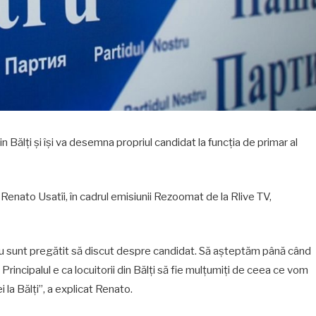
in Bălți și își va desemna propriul candidat la funcția de primar al
e, Renato Usatîi, în cadrul emisiunii Rezoomat de la Rlive TV,
Nu sunt pregătit să discut despre candidat. Să așteptăm până când
. Principalul e ca locuitorii din Bălți să fie mulțumiți de ceea ce vom
ei la Bălți”, a explicat Renato.