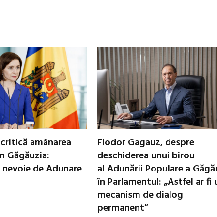
critică amânarea
Fiodor Gagauz, despre
in Găgăuzia:
deschiderea unui birou
 nevoie de Adunare
al Adunării Populare a Găgă
în Parlamentul: „Astfel ar fi 
mecanism de dialog
permanent”