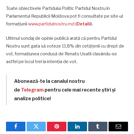
Toate obiectivele Partidului Politic Partidul Nostru în
Parlamentul Republicii Moldova pot fi consultate pe site-ul
formațiunii
www.partidulnostru.md
(
Detalii
).
Ultimul sondaj de opinie publică arată că pentru Partidul
Nostru sunt gata să voteze 11,8% din cetățenii cu drept de
vot, formațiunea condusă de Renato Usatîi clasându-se
astfel pe locul trei la intenția de vot.
Abonează-te la canalul nostru
de
Telegram
pentru cele mai recente știri și
analize politice!
Facebook
Twitter
Pinterest
LinkedIn
Tumblr
Email