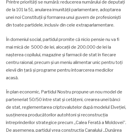
Printre priorități se numără: reducerea numărului de deputați
de la 101 la 51, anularea imunității parlamentare, adoptarea
unei noi Constituții și formarea unui guvern de profesioniști
din toate partidele, inclusiv din cele extraparlamentare.
În domeniul social, partidul promite că nicio pensie nu va fi
mai mică de 5000 de lei, alocații de 200.000 de lei la
nașterea copilului, magazine și farmacii de stat în fiecare
centru raional, precum și un meniu alimentar unic pentru toți
elevii din țară și programe pentru întoarcerea medicilor
acasă.
În plan economic, Partidul Nostru propune un nou model de
parteneriat 50/50 între stat și cetățeni, crearea unei bănci
de stat, reglementarea criptovalutelor după modelul Elveției,
susținerea producătorilor autohtoni și reconstrucția
întreprinderilor strategice precum „Calea Ferată a Moldovei”.
De asemenea, partidul vrea construcția Canalului „Dunărea